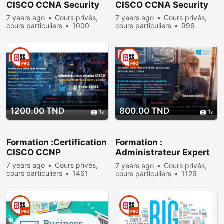
CISCO CCNA Security
CISCO CCNA Security
7 years ago
Cours privés,
7 years ago
Cours privés,
cours particuliers
1000
cours particuliers
996
people viewed
people viewed
PRO
PRO
1200.00 TND
800.00 TND
1
1
Formation :Certification
Formation :
CISCO CCNP
Administrateur Expert
Windows Server 2012
7 years ago
Cours privés,
7 years ago
Cours privés,
cours particuliers
1461
cours particuliers
1129
people viewed
people viewed
PRO
PRO