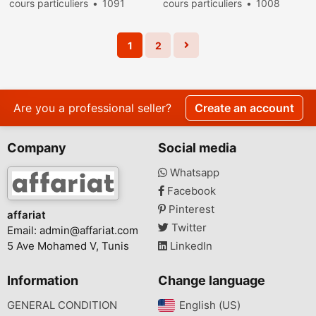
cours particuliers
1091
cours particuliers
1008
people viewed
people viewed
1
2
Are you a professional seller?
Create an account
Company
Social media
Whatsapp
Facebook
Pinterest
affariat
Twitter
Email:
admin@affariat.com
5 Ave Mohamed V, Tunis
LinkedIn
Information
Change language
GENERAL CONDITION
English (US)‎