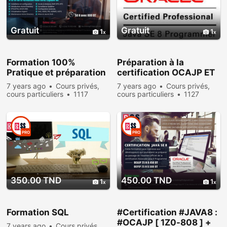
Gratuit
Gratuit
1
1
Formation 100%
Préparation à la
Pratique et préparation
certification OCAJP ET
au certificat Windows
OCPJP
7 years ago
Cours privés,
7 years ago
Cours privés,
Server MCSA
cours particuliers
1117
cours particuliers
1127
people viewed
people viewed
PRO
PRO
350.00 TND
450.00 TND
1
1
Formation SQL
#Certification #JAVA8 :
#OCAJP [ 1Z0-808 ] +
7 years ago
Cours privés,