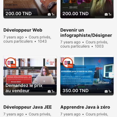
200.00 TND
200.00 TND
1
1
Développeur Web
Devenir un
infographiste/Désigner
7 years ago
Cours privés,
cours particuliers
1043
7 years ago
Cours privés,
people viewed
cours particuliers
1003
people viewed
PRO
PRO
Demandez le prix
au vendeur
350.00 TND
1
1
Développeur Java JEE
Apprendre Java à zéro
7 years ago
Cours privés,
7 years ago
Cours privés,