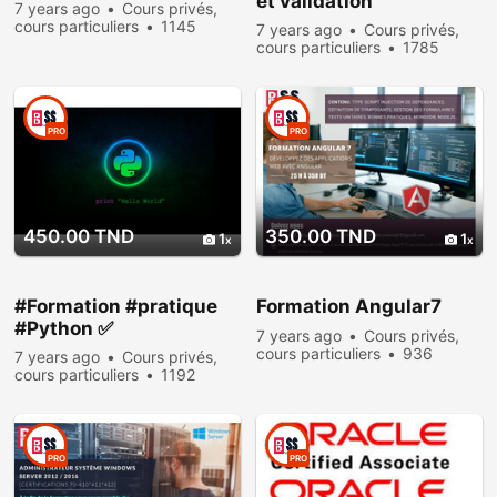
et validation
7 years ago
Cours privés,
cours particuliers
1145
7 years ago
Cours privés,
people viewed
cours particuliers
1785
people viewed
PRO
PRO
450.00 TND
350.00 TND
1
1
#Formation #pratique
Formation Angular7
#Python ✅
7 years ago
Cours privés,
cours particuliers
936
7 years ago
Cours privés,
people viewed
cours particuliers
1192
people viewed
PRO
PRO