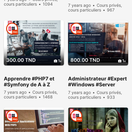
#OCPJP [ 1Z0-809 ]
cours particuliers
1094
7 years ago
Cours privés,
people viewed
cours particuliers
967
people viewed
PRO
PRO
300.00 TND
800.00 TND
1
1
Apprendre #PHP7 et
Administrateur #Expert
#Symfony de A à Z
#Windows #Server
2012
7 years ago
Cours privés,
7 years ago
Cours privés,
cours particuliers
1468
cours particuliers
933
people viewed
people viewed
PRO
PRO