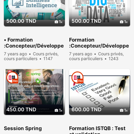
500.00 TND
500.00 TND
1
1
• Formation
Formation
:Concepteur/Développe
:Concepteur/Développe
ur Business Intelligence
ur Big Data
7 years ago
Cours privés,
7 years ago
Cours privés,
cours particuliers
1147
cours particuliers
1243
people viewed
people viewed
PRO
PRO
450.00 TND
600.00 TND
1
1
Session Spring
Formation ISTQB : Test