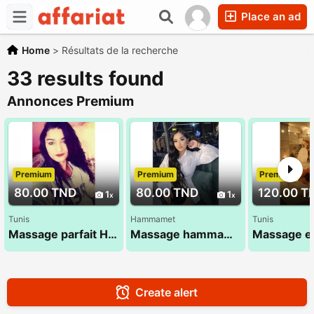
Place an ad
Home
>
Résultats de la recherche
33 results found
Annonces Premium
Premium
Premium
Premium
80.00 TND
80.00 TND
120.00 T
1
1
Tunis
Hammamet
Tunis
Massage parfait Hana 27 835 527
Massage hammamet , massage ideal
Create alert