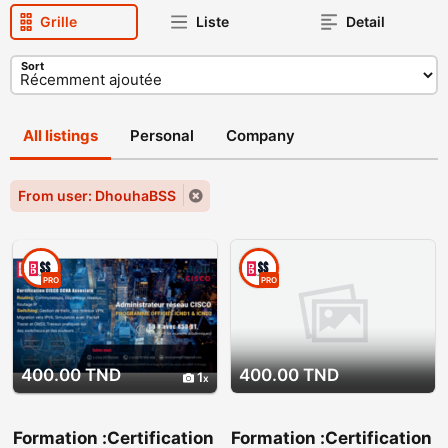
Grille
Liste
Detail
Sort
All listings
Personal
Company
From user: DhouhaBSS
PRO
PRO
400.00 TND
400.00 TND
1
Formation :Certification
Formation :Certification