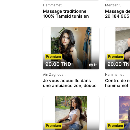
Hammamet
Menzah 5
Massage traditionnel
Massage de
100% Tamsid tunisien
29 184 965
Premium
Premium
90.00 TND
90.00 T
1
Ain Zaghouan
Hammamet
Je vous accueille dans
Centre de 
une ambiance zen, douce
hammamet
et dans le respect
Premium
Premium