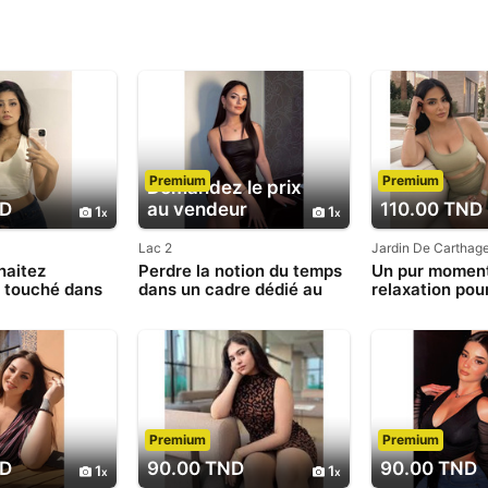
Premium
Premium
Demandez le prix
ND
au vendeur
110.00 TND
1
1
Lac 2
Jardin De Carthag
haitez
Perdre la notion du temps
Un pur momen
 touché dans
dans un cadre dédié au
relaxation pou
venez recevoir
bien-etre
évader de votr
e
Premium
Premium
ND
90.00 TND
90.00 TND
1
1