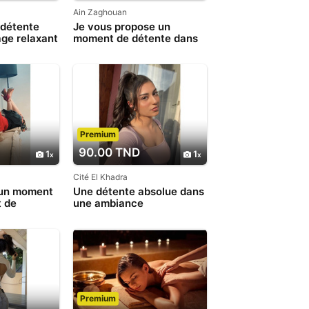
Ain Zaghouan
détente
Je vous propose un
ge relaxant
moment de détente dans
une cabine privative 53
900 033
Premium
90.00 TND
1
1
Cité El Khadra
 un moment
Une détente absolue dans
t de
une ambiance
ubliable 29
chaleureuse 93 600 714
Premium