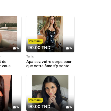
Premium
90.00 TND
1
1
e
Tunis
t de
Apaisez votre corps pour
r vous
que votre âme s'y sente
e quotidien
bien 28 28 1625
Premium
90.00 TND
1
1