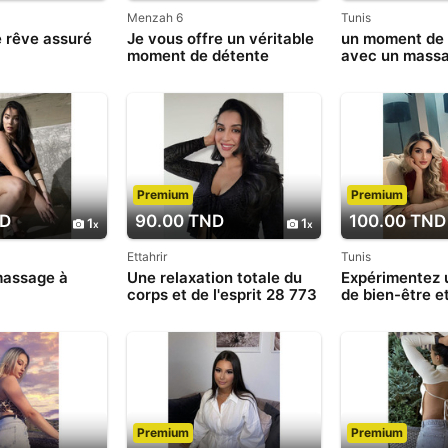
Menzah 6
Tunis
 rêve assuré
Je vous offre un véritable
un moment de 
moment de détente
avec un massa
Premium
Premium
ND
90.00 TND
100.00 TND
1
1
Ettahrir
Tunis
massage à
Une relaxation totale du
Expérimentez
corps et de l'esprit 28 773
de bien-être e
783
relaxation ino
696 642
Premium
Premium