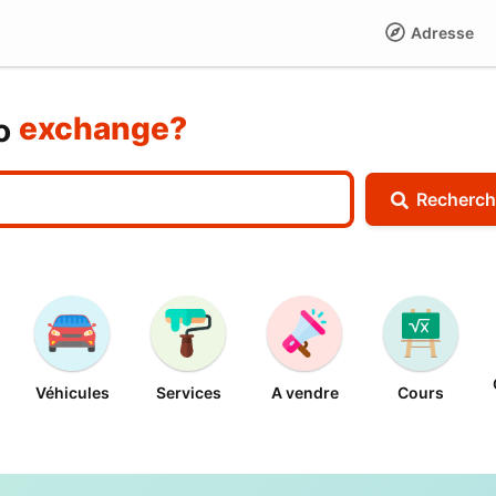
Adresse
buy?
sell?
exchange?
to
rent?
buy?
Recherch
Véhicules
Services
A vendre
Cours