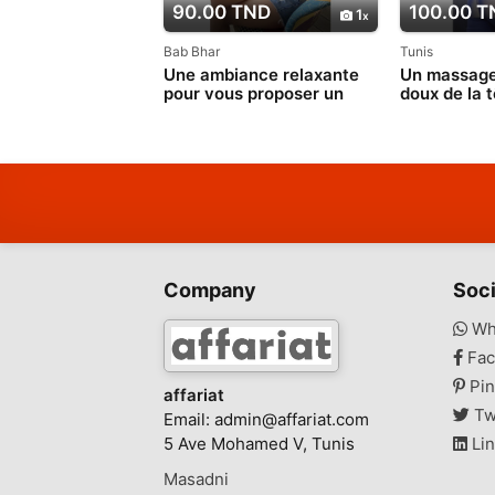
90.00 TND
100.00 T
1
Bab Bhar
Tunis
Une ambiance relaxante
Un massage 
pour vous proposer un
doux de la 
massage doux 53 580 194
Company
Soci
Wh
Fac
Pin
affariat
Tw
Email:
admin@affariat.com
5 Ave Mohamed V, Tunis
Lin
Masadni