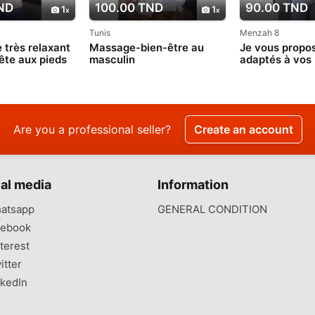
ND
100.00 TND
90.00 TND
1
1
Tunis
Menzah 8
très relaxant
Massage-bien-être au
Je vous propos
tête aux pieds
masculin
adaptés à vos
022 971
Are you a professional seller?
Create an account
al media
Information
atsapp
GENERAL CONDITION
ebook
terest
itter
kedIn