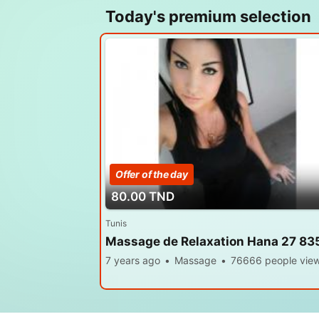
Today's premium selection
Offer of the day
Premium
80.00 TND
Tunis
Massage de Relaxation Hana 27 83
7 years ago
Massage
76666 people vie