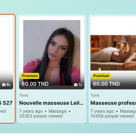
Premium
Premium
80.00 TND
60.00 TND
8
1
Tunis
Tunis
5 527
Nouvelle masseuse Leila 26 232 232
wed
7 years ago
Massage
7 years ago
Massag
25263 people viewed
10458 people viewed