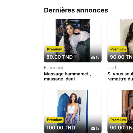
Dernières annonces
Premium
Premium
80.00 TND
90.00 T
1
Hammamet
Lac 1
Massage hammamet ,
Si vous sou
massage ideal
remettre du
votre vie, 
un massag
Premium
Premium
100.00 TND
90.00 T
1