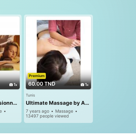
Premium
60.00 TND
1
1
Tunis
Masseuse professionnelle 26 300 016
Ultimate Massage by Abir 26 300 016
e
7 years ago
Massage
13497 people viewed