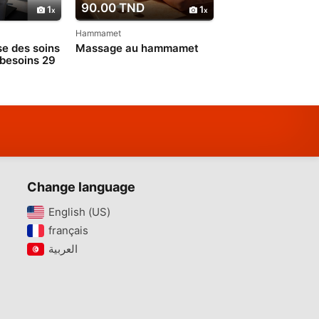
90.00 TND
1
1
Hammamet
e des soins
Massage au hammamet
 besoins 29
Change language
English (US)‎
français‎