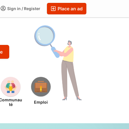
Place an ad
Sign in / Register
e
Communau
Emploi
té