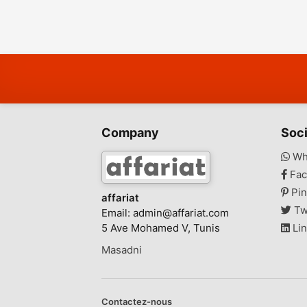
Company
Soci
Wh
Fac
Pin
affariat
Tw
Email:
admin@affariat.com
5 Ave Mohamed V, Tunis
Lin
Masadni
Contactez-nous