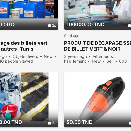
0.00 D
100000.00 TND
3
Carthage
age des billets vert
PRODUIT DE DÉCAPAGE SS
t autres| Tunis
DE BILLET VERT & NOIR
 ago
Objets divers
New
3 years ago
Vêtements,
46 people viewed
habillement
New
Sell
698
people viewed
0.00 TND
50.00 TND
3