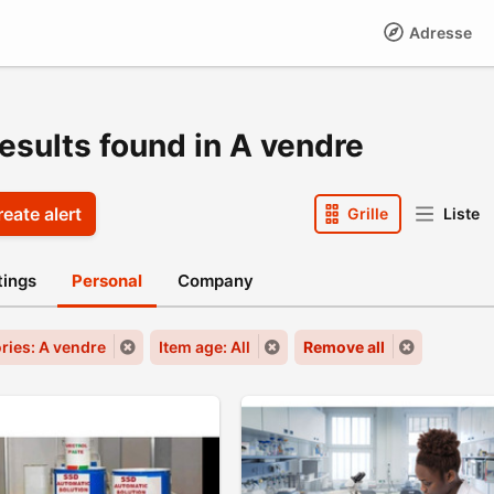
Adresse
esults found in A vendre
eate alert
Grille
Liste
stings
Personal
Company
ries: A vendre
Item age: All
Remove all