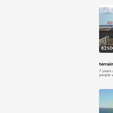
Instruments de musique
Equipements de sport, Vélos
Vente de Billets
1
Jeux et jouets
Consoles de jeux vidéo
Objets divers
10
6250
terrai
7 years
people 