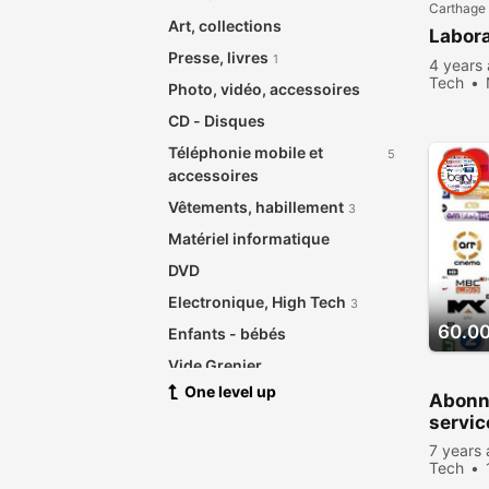
Carthage
Art, collections
Labora
Presse, livres
1
4 years
Tech
Photo, vidéo, accessoires
viewed
CD - Disques
Téléphonie mobile et
5
accessoires
Vêtements, habillement
3
Matériel informatique
DVD
Electronique, High Tech
3
60.0
Enfants - bébés
Vide Grenier
One level up
Santé beauté
Abonn
servic
Meubles de maison et jardin
2
7 years
Bijouterie, Horlogerie
Tech