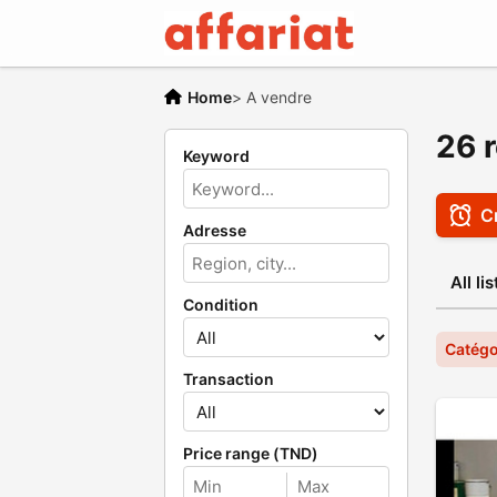
Home
>
A vendre
26 r
Keyword
Cr
Adresse
All li
Condition
Catégo
Transaction
Price range (TND)