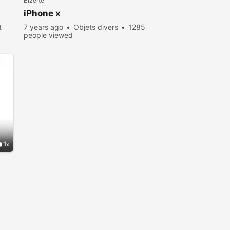
Bizerte
iPhone x
t
7 years ago
Objets divers
1285
people viewed
1
d