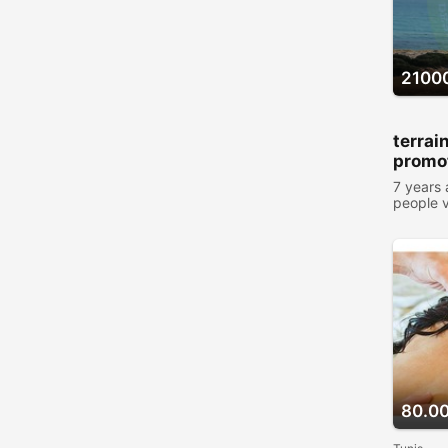
2100
terrai
promo
7 years
people 
80.0