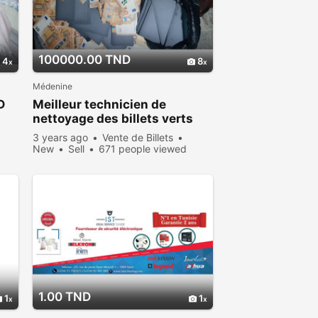
100000.00 TND
4
8
Médenine
D
Meilleur technicien de
nettoyage des billets verts
noir
3 years ago
Vente de Billets
New
Sell
671 people viewed
1.00 TND
1
1