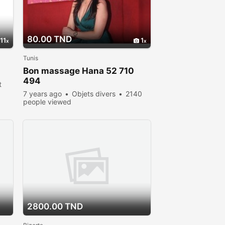
80.00 TND
11
1
Tunis
Bon massage Hana 52 710
494
t
d
7 years ago
Objets divers
2140
people viewed
2800.00 TND