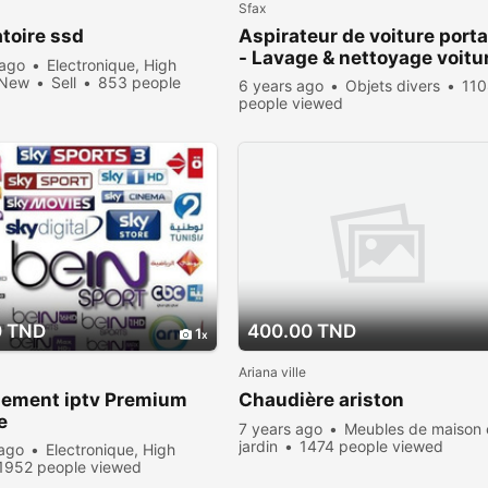
Sfax
toire ssd
Aspirateur de voiture porta
- Lavage & nettoyage voitu
 ago
Electronique, High
New
Sell
853 people
6 years ago
Objets divers
11
people viewed
0 TND
400.00 TND
1
Ariana ville
ement iptv Premium
Chaudière ariston
e
7 years ago
Meubles de maison 
jardin
1474 people viewed
 ago
Electronique, High
1952 people viewed