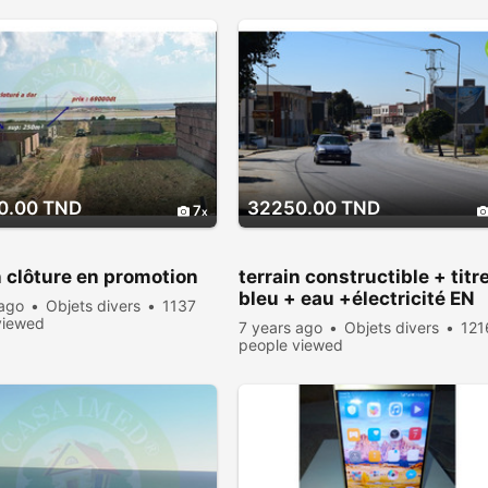
0.00 TND
32250.00 TND
7
n clôture en promotion
terrain constructible + titr
bleu + eau +électricité EN
 ago
Objets divers
1137
PROMOTION
viewed
7 years ago
Objets divers
121
people viewed