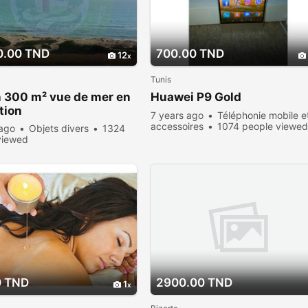
0.00 TND
700.00 TND
12
Tunis
n 300 m² vue de mer en
Huawei P9 Gold
tion
7 years ago
Téléphonie mobile e
accessoires
1074 people viewe
 ago
Objets divers
1324
viewed
0 TND
2900.00 TND
1