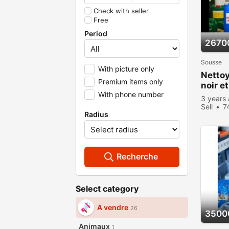
Check with seller
Free
Period
2670
Sousse
With picture only
Nettoy
Premium items only
noir e
With phone number
3 years
Sell
7
Radius
Recherche
Select category
A vendre
26
3500
Animaux
1