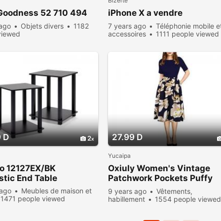
Bizerte
Goodness 52 710 494
iPhone X a vendre
 ago
Objets divers
1182
7 years ago
Téléphonie mobile e
viewed
accessoires
1111 people viewed
 D
27.99 D
2
Yucaipa
no 12127EX/BK
Oxiuly Women's Vintage
stic End Table
Patchwork Pockets Puffy
Swing Casual Party Dress
 ago
Meubles de maison et
9 years ago
Vêtements,
1471 people viewed
habillement
1554 people viewe