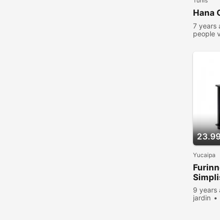
Tunis
Hana 
7 years
people 
23.99
Yucaipa
Furin
Simpli
9 years
jardin