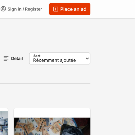
Place an ad
Sign in / Register
Sort
Detail