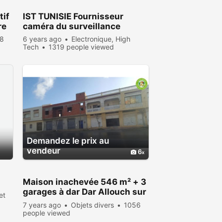
tif
IST TUNISIE Fournisseur
re
caméra du surveillance
08
6 years ago
Electronique, High
Tech
1319 people viewed
Demandez le prix au
vendeur
6
Maison inachevée 546 m² + 3
garages à dar Dar Allouch sur
et
la rue principale
7 years ago
Objets divers
1056
people viewed