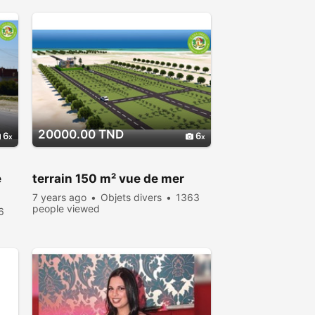
20000.00 TND
6
6
e
terrain 150 m² vue de mer
7 years ago
Objets divers
1363
people viewed
6