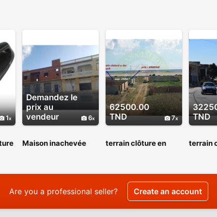
Demandez le
prix au
62500.00
3225
vendeur
TND
TND
1
6
7
ture
Maison inachevée
terrain clôture en
terrain 
 &
546 m² + 3 garages à
promotion
+ titre 
e
dar Dar Allouch sur la
+électri
rue principale
PROMO
Are you a professional seller?
Create an account