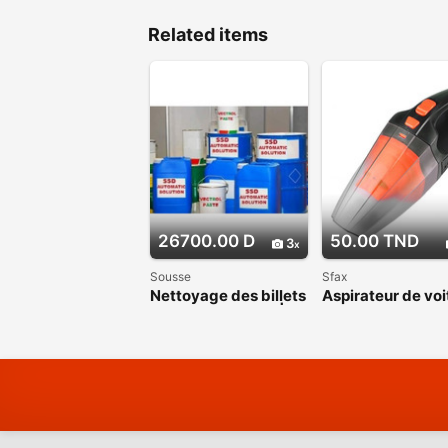
Related items
26700.00 D
50.00 TND
3
Sousse
Sfax
Nettoyage des billets
Aspirateur de voi
vert noir et autres|
portatif - Lavage
Tunis
nettoyage voitur