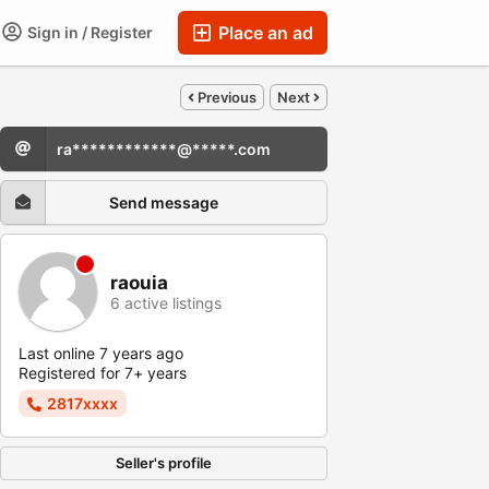
Place an ad
Sign in / Register
Previous
Next
ra************@*****.com
Send message
raouia
6 active listings
Last online 7 years ago
Registered for 7+ years
2817xxxx
Seller's profile