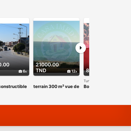
0.00
21000.00
TND
80.00 TND
6
12
1
Tunis
constructible
terrain 300 m² vue de
Bon massage Hana
bleu + eau
mer en promotion
52 710 494
cité EN
TION