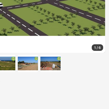
1
/
6
r