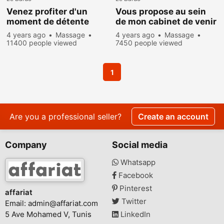
Venez profiter d'un
Vous propose au sein
moment de détente
de mon cabinet de venir
dans une ambiance
vous relaxer pour heure
4 years ago
Massage
4 years ago
Massage
cocooning
de détente
11400 people viewed
7450 people viewed
1
Are you a professional seller?
Create an account
Company
Social media
Whatsapp
Facebook
Pinterest
affariat
Twitter
Email:
admin@affariat.com
5 Ave Mohamed V, Tunis
LinkedIn