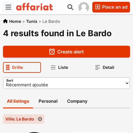
Place an ad
Home
>
Tunis
>
Le Bardo
4 results found in Le Bardo
Create alert
Grille
Liste
Detail
Sort
All listings
Personal
Company
Ville: Le Bardo