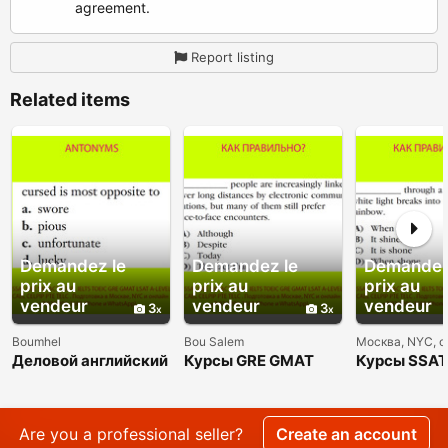
agreement.
Report listing
Related items
Demandez le
Demandez le
Demandez
prix au
prix au
prix au
vendeur
vendeur
vendeur
3
3
Boumhel
Bou Salem
Москва, NYC, 
Деловой английский
Курсы GRE GMAT
Курсы SSAT
- Курсы,
LSAT SAT ACT
GED HSPT 
преподаватель,
преподаватель,
TACHS HiSE
репетитор из США
репетитор из США
преподават
репетитор 
Are you a professional seller?
Create an account