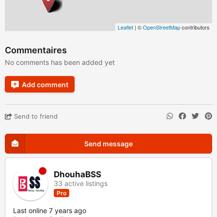
Leaflet
| ©
OpenStreetMap
contributors
Commentaires
No comments has been added yet
Add comment
Send to friend
Send message
DhouhaBSS
33 active listings
Pro
Last online 7 years ago