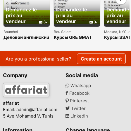
Demandez le
Demandez le
Demandez
prix au
prix au
prix au
vendeur
vendeur
vendeur
3
3
Boumhel
Bou Salem
Москва, NYC, 
Деловой английский
Курсы GRE GMAT
Курсы SSAT
- Курсы,
LSAT SAT ACT
GED HSPT 
преподаватель,
преподаватель,
TACHS HiSE
репетитор из США
репетитор из США
преподават
репетитор 
Are you a professional seller?
Create an account
Company
Social media
Whatsapp
Facebook
Pinterest
affariat
Twitter
Email:
admin@affariat.com
5 Ave Mohamed V, Tunis
LinkedIn
Information
Change language