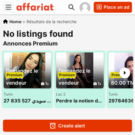
Place an ad
Home
>
Résultats de la recherche
No listings found
Annonces Premium
Demandez le
Demandez le
Premium
Premium
Premium
prix au
prix au
vendeur
vendeur
80.00 TN
1
1
Tunis
Lac 2
Tunis
مساج سويدي 527 835 27
Perdre la notion du temps dans un cadre dédié au bien-etre
Create alert