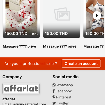
150.00 TND
150.00 TND
150.00 T
1
Massage ???? privé
Massage ???? privé
Massage ???
srd 27 443 310
srd 27 443 310.
srd 27 443 3
Massage ???? privé
Massage ???
srd 27 443 310
srd 27 443 
Are you a professional seller?
Create an account
Company
Social media
Whatsapp
Facebook
Pinterest
affariat
Twitter
Email:
admin@affariat.com