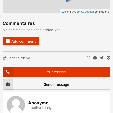
Leaflet
| ©
OpenStreetMap
contributors
Commentaires
No comments has been added yet
Add comment
Send to friend
28 121xxxx
Send message
Anonyme
1 active listings