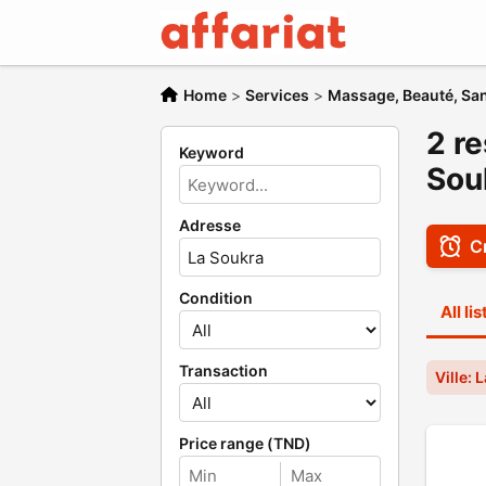
Home
>
Services
>
Massage, Beauté, San
2 re
Keyword
Sou
Adresse
Cr
Condition
All li
Transaction
Ville: 
Price range (TND)