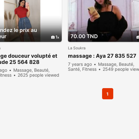
dez le prix au
eur
70.00 TND
1
a
La Soukra
ge douceur volupté et
massage : Aya 27 835 527
ude 25 564 828
7 years ago
Massage, Beauté,
Santé, Fitness
2549 people vie
 ago
Massage, Beauté,
itness
2625 people viewed
1