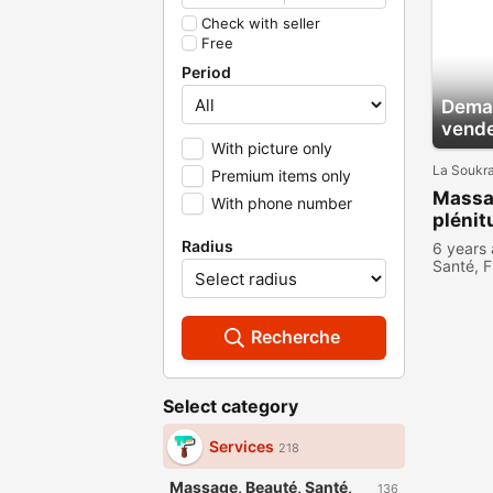
Check with seller
Free
Period
Deman
vend
With picture only
La Soukr
Premium items only
Massa
With phone number
plénit
Radius
6 years
Santé, F
Recherche
Select category
Services
218
Massage, Beauté, Santé,
136