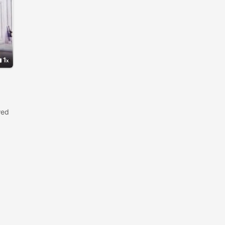
1
wed