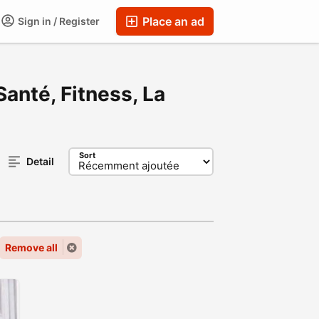
Place an ad
Sign in / Register
Santé, Fitness, La
Sort
Detail
Remove all