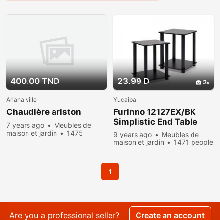
400.00 TND
23.99 D
2
Ariana ville
Yucaipa
Chaudière ariston
Furinno 12127EX/BK
Simplistic End Table
7 years ago
Meubles de
maison et jardin
1475
9 years ago
Meubles de
people viewed
maison et jardin
1471 people
viewed
1
Are you a professional seller?
Create an account