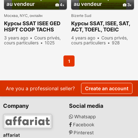
au vendeur
au vendeur
4
3
Москва, NYC, онлайн
Bizerte Sud
Курсы SSAT ISEE GED
Курсы SSAT, ISEE, SAT,
HSPT COOP TACHS
ACT, TOEFL, TOEIC
HiSET преподаватель,
преподаватель,
3 years ago
Cours privés,
4 years ago
Cours privés,
репетитор из США
репетитор из США
cours particuliers
1025
cours particuliers
928
people viewed
people viewed
1
Are you a professional seller?
Create an account
Company
Social media
Whatsapp
Facebook
Pinterest
affariat