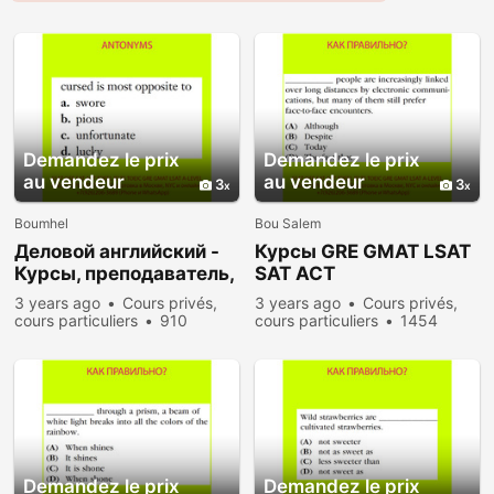
Demandez le prix
Demandez le prix
au vendeur
au vendeur
3
3
Boumhel
Bou Salem
Деловой английский -
Курсы GRE GMAT LSAT
Курсы, преподаватель,
SAT ACT
репетитор из США
преподаватель,
3 years ago
Cours privés,
3 years ago
Cours privés,
репетитор из США
cours particuliers
910
cours particuliers
1454
people viewed
people viewed
Demandez le prix
Demandez le prix