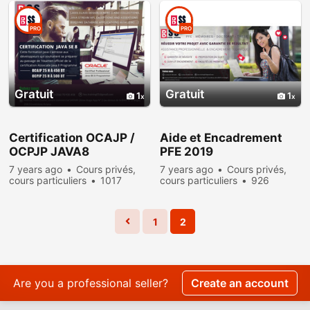
PRO
PRO
Gratuit
Gratuit
1
1
Certification OCAJP /
Aide et Encadrement
OCPJP JAVA8
PFE 2019
7 years ago
Cours privés,
7 years ago
Cours privés,
cours particuliers
1017
cours particuliers
926
people viewed
people viewed
1
2
Are you a professional seller?
Create an account