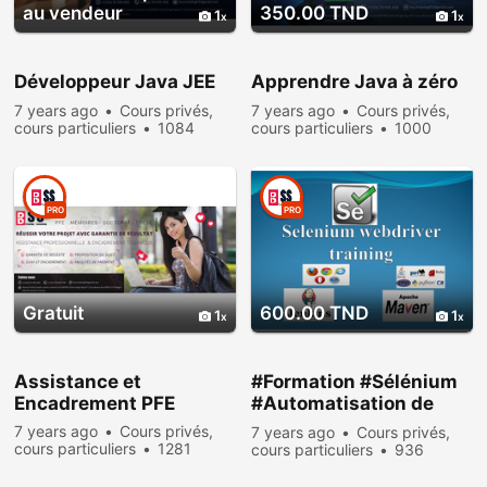
au vendeur
350.00 TND
1
1
Développeur Java JEE
Apprendre Java à zéro
7 years ago
Cours privés,
7 years ago
Cours privés,
cours particuliers
1084
cours particuliers
1000
people viewed
people viewed
PRO
PRO
Gratuit
600.00 TND
1
1
Assistance et
#Formation #Sélénium
Encadrement PFE
#Automatisation de
test #web_Driver :
7 years ago
Cours privés,
7 years ago
Cours privés,
cours particuliers
1281
cours particuliers
936
people viewed
people viewed