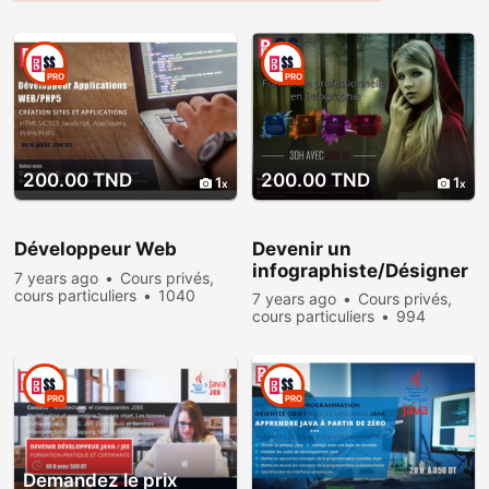
PRO
PRO
200.00 TND
200.00 TND
1
1
Développeur Web
Devenir un
infographiste/Désigner
7 years ago
Cours privés,
cours particuliers
1040
7 years ago
Cours privés,
people viewed
cours particuliers
994
people viewed
PRO
PRO
Demandez le prix