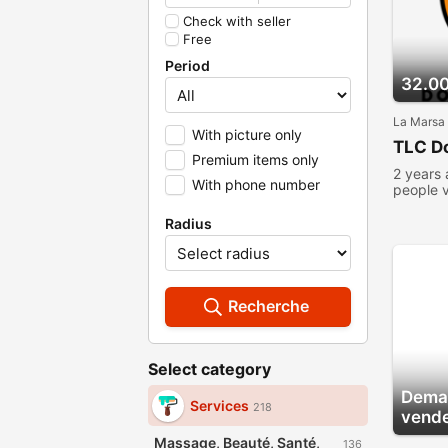
Check with seller
Free
Period
32.0
La Marsa
With picture only
TLC Do
Premium items only
2 years
With phone number
people 
Radius
Recherche
Select category
Deman
Services
218
vend
Massage, Beauté, Santé,
136