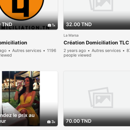
0 TND
32.00 TND
1
La Marsa
miciliation
Création Domiciliation TLC
 ago
Autres services
1196
2 years ago
Autres services
8
viewed
people viewed
dez le prix au
eur
70.00 TND
3