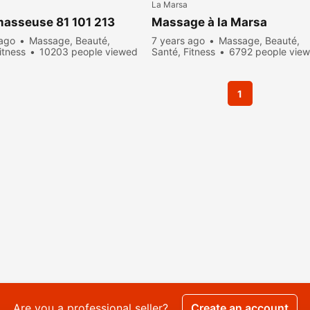
La Marsa
masseuse 81 101 213
Massage à la Marsa
 ago
Massage, Beauté,
7 years ago
Massage, Beauté,
itness
10203 people viewed
Santé, Fitness
6792 people vie
1
Are you a professional seller?
Create an account