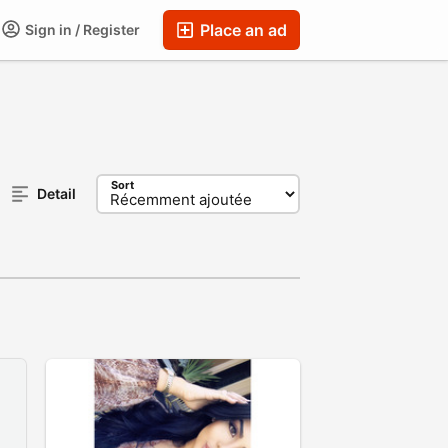
Place an ad
Sign in / Register
Sort
Detail