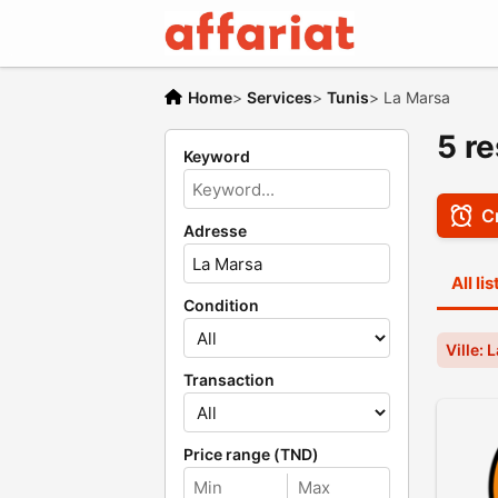
Home
>
Services
>
Tunis
>
La Marsa
5 re
Keyword
Cr
Adresse
All li
Condition
Ville: 
Transaction
Price range (TND)