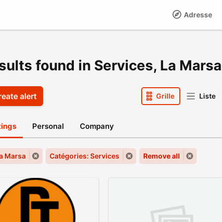
Adresse
sults found in Services, La Marsa
eate alert
Grille
Liste
stings
Personal
Company
La Marsa
Catégories: Services
Remove all