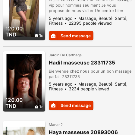
vip pour hommes seulment Je vous
propose de nous visiter Un centre bien
sécurisé et très chic avec des conditions
5 years ago
Massage, Beauté, Santé,
des massages confortable Et quatree
Fitness
22395 people viewed
masseuses au choix merci de nous
120.00
contacter pour avoir plus d'info
TND
1
Send message
Jardin De Carthage
Hadil masseuse 28311735
Bienvenue chez nous pour un bon massage
parfait 28311735
5 years ago
Massage, Beauté, Santé,
Fitness
3234 people viewed
120.00
Send message
TND
1
Manar 2
Haya masseuse 20893006