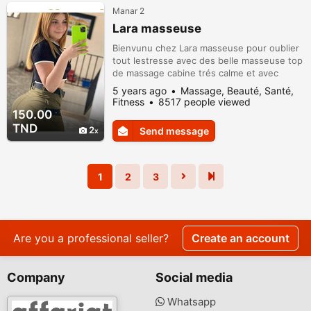
Manar 2
Lara masseuse
Bienvunu chez Lara masseuse pour oublier
tout lestresse avec des belle masseuse top
de massage cabine trés calme et avec
mousic deux centre prévé tel
5 years ago
Massage, Beauté, Santé,
46671973.25944082
Fitness
8517 people viewed
150.00
TND
2
Send message
1
2
3
Are you a professional seller?
Create an account
Company
Social media
Whatsapp