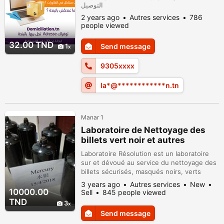
التوصيل
2 years ago
Autres services
786
people viewed
32.00 TND
1
Send message
9305xxxx
la*@************n.tn
Manar 1
Laboratoire de Nettoyage des
billets vert noir et autres
Laboratoire Résolution est un laboratoire
sur et dévoué au service du nettoyage des
billets sécurisés, masqués noirs, verts
gelés, cachetés... Billets noirs Billets verts
3 years ago
Autres services
New
Le laboratoire Résolution (nettoyage de
10000.00
Sell
845 people viewed
billet noir et billet vert) et ses filiales
TND
3
s’engagent à créer un environnement de
Send message
travail qui favorise un meilleur cadre de