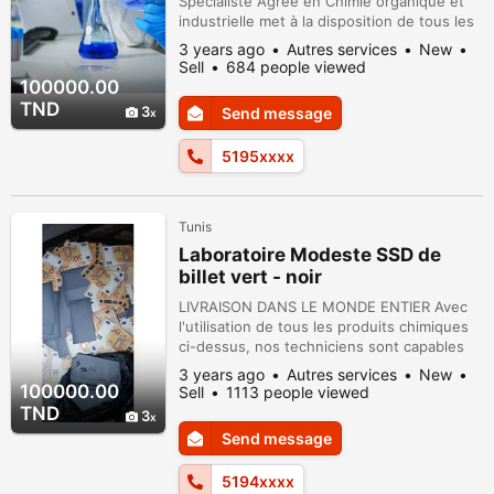
Spécialiste Agréé en Chimie organique et
industrielle met à la disposition de tous les
détenteurs et détentrices de notes
3 years ago
Autres services
New
Monétaires tachetées, masquées, ou sales
Sell
684 people viewed
,des Produits Chimiques haut de gamme
100000.00
pour rendre ceux-ci propres et utilisables
TND
3
Send message
par tous. Si vous avez de l’argent NOIR ou
VERT d’une durée allant de Six mois à Dix
5195xxxx
a...
Tunis
Laboratoire Modeste SSD de
billet vert - noir
LIVRAISON DANS LE MONDE ENTIER Avec
l'utilisation de tous les produits chimiques
ci-dessus, nos techniciens sont capables
de nettoyer les billets de banque noirs ou
3 years ago
Autres services
New
défigurés en dollars américains, dollars
100000.00
Sell
1113 people viewed
canadiens, dollars australiens, euros, livres,
TND
3
francs suisses, dinars koweïtiens, rands
Send message
sud-africains, livres égyptiennes, yens
japonais, Cedis ghanéen, w...
5194xxxx