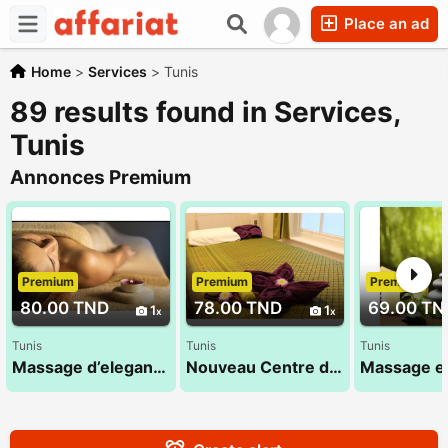
Place an ad
Home
>
Services
>
Tunis
89 results found in Services,
Tunis
Annonces Premium
Premium
Premium
Premium
80.00 TND
78.00 TND
69.00 TN
1
1
Tunis
Tunis
Tunis
Massage d’elegance 28 24 78 78
Nouveau Centre de massage 27 835 853