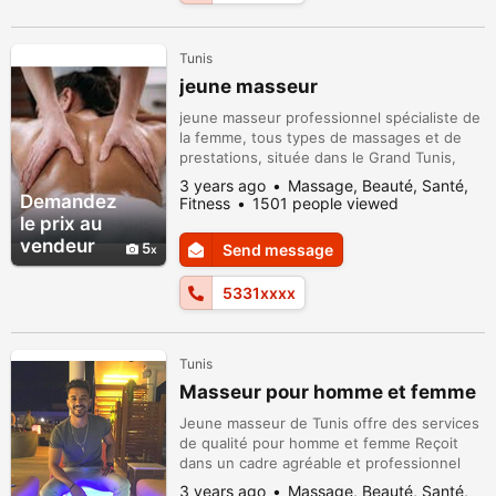
Tunis
jeune masseur
jeune masseur professionnel spécialiste de
la femme, tous types de massages et de
prestations, située dans le Grand Tunis,
utilisant des huiles naturelles, des marques
3 years ago
Massage, Beauté, Santé,
internationales, aux mains douces et
Demandez
Fitness
1501 people viewed
confortables... Pour plus d'informations,
le prix au
appelez le : 53310085
vendeur
5
Send message
5331xxxx
Tunis
Masseur pour homme et femme
Jeune masseur de Tunis offre des services
de qualité pour homme et femme Reçoit
dans un cadre agréable et professionnel
Welcome to the best
3 years ago
Massage, Beauté, Santé,