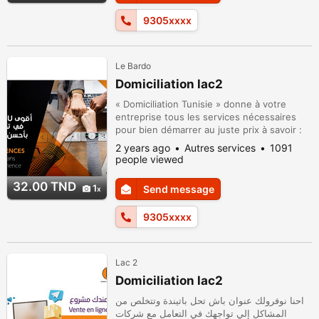
9305xxxx
Le Bardo
Domiciliation lac2
« Domiciliation Tunisie » donne à votre
entreprise tous les services nécessaires
pour bien démarrer au juste prix à savoir :
une salle de réunion, la réception
2 years ago
Autres services
1091
téléphonique, scanne des courriers ....
people viewed
numéro tel fixe / fax Alors n'hésitez pas à
nous contacter sur :93 050 729
32.00 TND
1
Send message
9305xxxx
Lac 2
Domiciliation lac2
احنا نوفرولك عنوان باش تحل باتيندة وتتخلص من
المشاكل إلي تواجهك في التعامل مع شركات