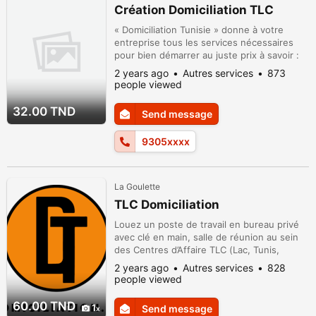
Création Domiciliation TLC
« Domiciliation Tunisie » donne à votre
entreprise tous les services nécessaires
pour bien démarrer au juste prix à savoir :
une salle de réunion, la réception
2 years ago
Autres services
873
téléphonique, scanne des courriers ....
people viewed
numéro tel fixe / fax Alors n'hésitez pas à
nous contacter sur :93 050 729
32.00 TND
Send message
9305xxxx
La Goulette
TLC Domiciliation
Louez un poste de travail en bureau privé
avec clé en main, salle de réunion au sein
des Centres d’Affaire TLC (Lac, Tunis,
Ariana, Sousse et Sfax) Pour plus
2 years ago
Autres services
828
d'informations :93 050 729
people viewed
www.domiciliation.tn
60.00 TND
1
Send message