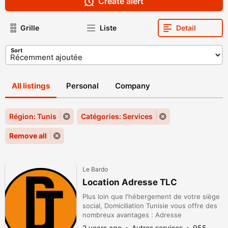
Create alert
Grille
Liste
Detail
Sort
All listings
Personal
Company
Région: Tunis
Catégories: Services
Remove all
Le Bardo
Location Adresse TLC
Plus loin que l'hébergement de votre siège
social, Domiciliation Tunisie vous offre des
nombreux avantages : Adresse
prestigieuse pour votre siège social Source
2 years ago
Autres services
955