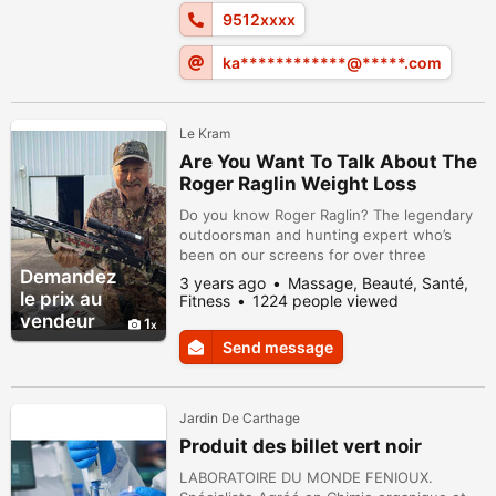
travail dédié au nettoya...
9512xxxx
ka************@*****.com
Le Kram
Are You Want To Talk About The
Roger Raglin Weight Loss
Transformation?
Do you know Roger Raglin? The legendary
outdoorsman and hunting expert who’s
been on our screens for over three
Demandez
decades now. Well, if you do, then you
3 years ago
Massage, Beauté, Santé,
must have noticed something different
le prix au
Fitness
1224 people viewed
about him in recent times – he’s lost a
vendeur
1
considerable amount of weight! And we’re
Send message
not just talking about a couple of pounds
here, but an impressive transformation that
has ...
Jardin De Carthage
Produit des billet vert noir
LABORATOIRE DU MONDE FENIOUX.