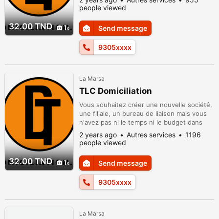
d'économie Gain du temps Service
people viewed
complémentaire... Alors n'hésitez pas à
nous contacter sur :93 050 729
32.00 TND
1
Send message
9305xxxx
La Marsa
TLC Domiciliation
Vous souhaitez créer une nouvelle société,
une filiale, un bureau de liaison mais vous
n'avez pas ni le temps ni le budget dans
l'immédiat pour équiper vos bureaux de
2 years ago
Autres services
1196
matériel performant? Nous vous offrons un
people viewed
service de domiciliation des entreprises à la
carte avec des solutions flexibles pour
32.00 TND
1
Send message
l’utilisation des espaces de travail dans une
ambiance conviviale...
9305xxxx
La Marsa