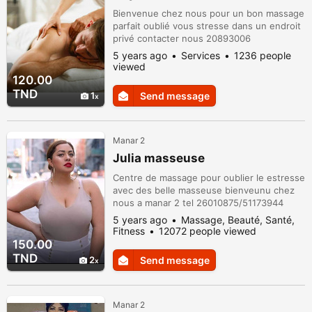
Bienvenue chez nous pour un bon massage
parfait oublié vous stresse dans un endroit
privé contacter nous 20893006
5 years ago
Services
1236 people
viewed
120.00
TND
1
Send message
Manar 2
Julia masseuse
Centre de massage pour oublier le estresse
avec des belle masseuse bienveunu chez
nous a manar 2 tel 26010875/51173944
5 years ago
Massage, Beauté, Santé,
Fitness
12072 people viewed
150.00
TND
2
Send message
Manar 2