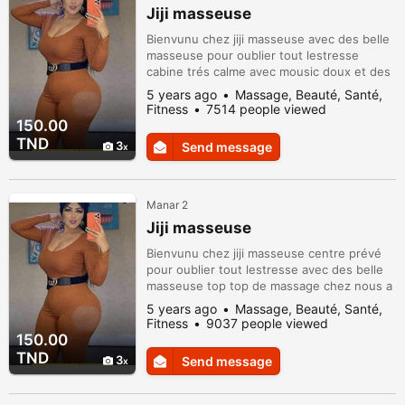
Jiji masseuse
Bienvunu chez jiji masseuse avec des belle
masseuse pour oublier tout lestresse
cabine trés calme avec mousic doux et des
beugi a manar (2) tel 26010875.25943974
5 years ago
Massage, Beauté, Santé,
Fitness
7514 people viewed
150.00
TND
3
Send message
Manar 2
Jiji masseuse
Bienvunu chez jiji masseuse centre prévé
pour oublier tout lestresse avec des belle
masseuse top top de massage chez nous a
manar (2) tel 26010875.25943974
5 years ago
Massage, Beauté, Santé,
Fitness
9037 people viewed
150.00
TND
3
Send message