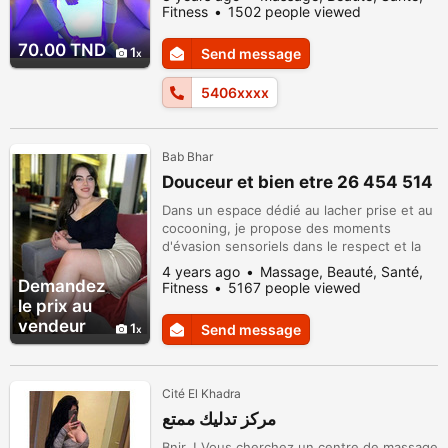
Fitness
1502 people viewed
70.00 TND
1
Send message
5406xxxx
Bab Bhar
Douceur et bien etre 26 454 514
Dans un espace dédié au lacher prise et au
cocooning, je propose des moments
d'évasion sensoriels dans le respect et la
douceur . Je reçois 7 jours/7 . Bouchera 26
4 years ago
Massage, Beauté, Santé,
454 514
Demandez
Fitness
5167 people viewed
le prix au
vendeur
1
Send message
Cité El Khadra
مركز تدليك ممتع
Bnjr..! Vous cherchez un centre de massage