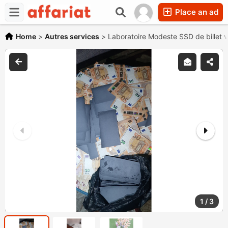
Place an ad
Home
>
Autres services
>
Laboratoire Modeste SSD de billet ve
1
/
3