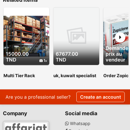
Demandez
15000.00
67677.00
prix au
TND
TND
vendeur
1
Multi Tier Rack
uk, kuwait specialist
Order Zopicl
black magic amil
Next Day Del
baba in pakistan
the UK
contact number amil
baba in karachi -
Are you a professional seller?
Create an account
Company
Social media
Whatsapp