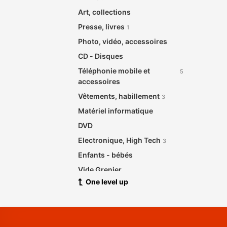
Art, collections
Presse, livres
1
Photo, vidéo, accessoires
CD - Disques
Téléphonie mobile et
5
accessoires
Vêtements, habillement
3
Matériel informatique
DVD
Electronique, High Tech
3
Enfants - bébés
Vide Grenier
One level up
Santé beauté
Meubles de maison et jardin
2
Bijouterie, Horlogerie