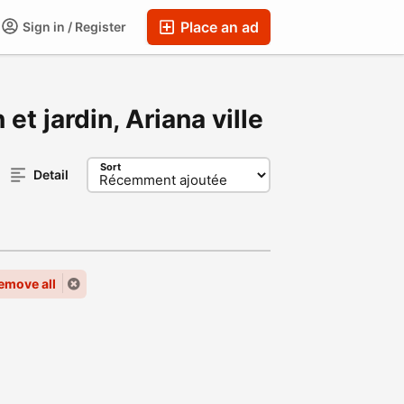
Place an ad
Sign in / Register
et jardin, Ariana ville
Sort
Detail
emove all