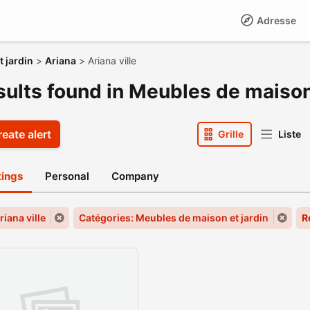
Adresse
 jardin
>
Ariana
>
Ariana ville
sults found in Meubles de maison 
eate alert
Grille
Liste
stings
Personal
Company
Ariana ville
Catégories: Meubles de maison et jardin
R