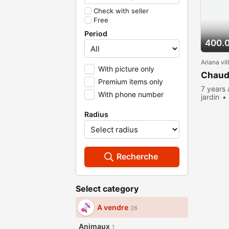
Check with seller
Free
Period
400.
Ariana vil
With picture only
Chaudi
Premium items only
7 years
With phone number
jardin
Radius
Recherche
Select category
A vendre
26
Animaux
1