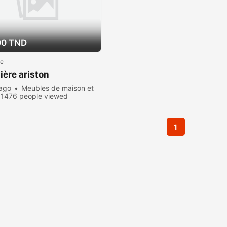
00 TND
le
ère ariston
 ago
Meubles de maison et
1476 people viewed
1