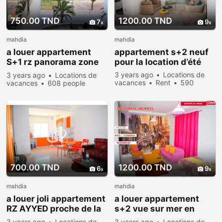
750.00 TND
1200.00 TND
7
9
mahdia
mahdia
a louer appartement
appartement s+2 neuf
S+1 rz panorama zone
pour la location d’été
touristique mahdia
3 years ago
Locations de
3 years ago
Locations de
vacances
Rent
590
vacances
608 people
people viewed
viewed
700.00 TND
1200.00 TND
6
9
mahdia
mahdia
a louer joli appartement
a louer appartement
RZ AYYED proche de la
s+2 vue sur mer en
mer pour vacance
plein zone touristique
3 years ago
Locations de
3 years ago
Locations de