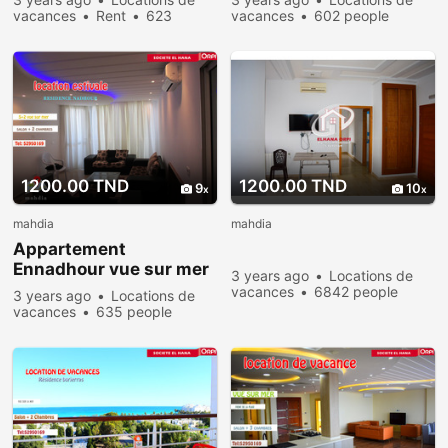
vacances
Rent
623
vacances
602 people
people viewed
viewed
1200.00 TND
1200.00 TND
9
10
mahdia
mahdia
Appartement
Ennadhour vue sur mer
3 years ago
Locations de
et pieds dans l’eau
vacances
6842 people
3 years ago
Locations de
viewed
vacances
635 people
viewed