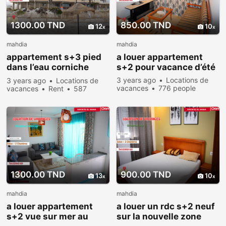
1300.00 TND
850.00 TND
12
10
mahdia
mahdia
appartement s+3 pied
a louer appartement
dans l’eau corniche
s+2 pour vacance d’été
mahdia
3 years ago
Locations de
3 years ago
Locations de
vacances
776 people
vacances
Rent
587
viewed
people viewed
1300.00 TND
900.00 TND
13
10
mahdia
mahdia
a louer appartement
a louer un rdc s+2 neuf
s+2 vue sur mer au
sur la nouvelle zone