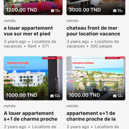
1200.00 TND
3000.00 TND
11
15
mahdia
mahdia
a louer appartement
chateau front de mer
vue sur mer et pied
pour location vacance
dans l’eau mahdia
mahdia
3 years ago
Locations de
3 years ago
Locations de
vacances
Rent
571
vacances
590 people
people viewed
viewed
1000.00 TND
1000.00 TND
12
12
mahdia
mahdia
A louer appartement
appartement s+1 de
s+1 de charme proche
charme proche de la
de la plage et vue mer
plage et vue mer
3 years ago
Locations de
3 years ago
Locations de