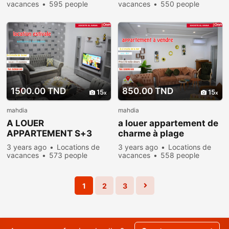
vacances
595 people
vacances
550 people
viewed
viewed
1500.00 TND
850.00 TND
15
15
mahdia
mahdia
A LOUER
a louer appartement de
APPARTEMENT S+3
charme à plage
NEUF AVEC PARKING
baghdedi
3 years ago
Locations de
3 years ago
Locations de
vacances
573 people
vacances
558 people
viewed
viewed
1
2
3