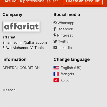
Are you a professional seller?
Create an account
Company
Social media
Whatsapp
Facebook
Pinterest
affariat
Twitter
Email:
admin@affariat.com
5 Ave Mohamed V, Tunis
LinkedIn
Information
Change language
GENERAL CONDITION
English (US)‎
français‎
Masadni