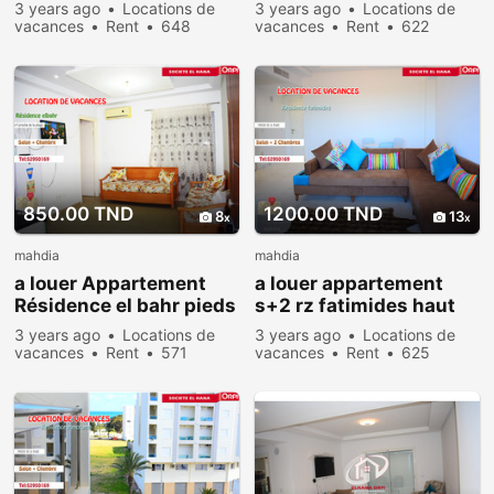
cœur zone touristique
touristique baghdedi
3 years ago
Locations de
3 years ago
Locations de
vacances
Rent
648
vacances
Rent
622
people viewed
people viewed
850.00 TND
1200.00 TND
8
13
mahdia
mahdia
a louer Appartement
a louer appartement
Résidence el bahr pieds
s+2 rz fatimides haut
dans l’eau
standing pour vacance
3 years ago
Locations de
3 years ago
Locations de
vacances
Rent
571
vacances
Rent
625
people viewed
people viewed