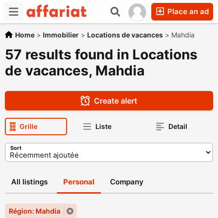
Place an ad
Home
>
Immobilier
>
Locations de vacances
>
Mahdia
57 results found in Locations
de vacances, Mahdia
Create alert
Grille
Liste
Detail
Sort
All listings
Personal
Company
Région: Mahdia