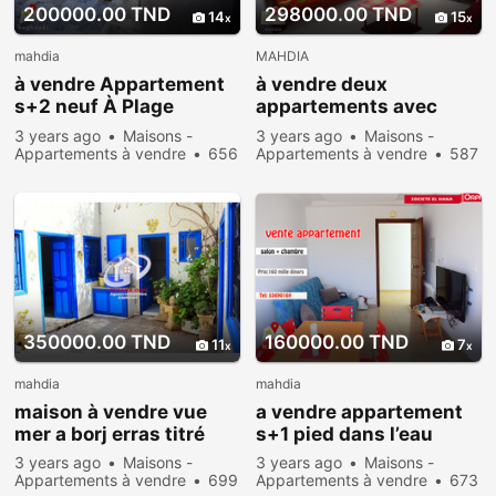
200000.00 TND
298000.00 TND
14
15
mahdia
MAHDIA
à vendre Appartement
à vendre deux
s+2 neuf À Plage
appartements avec
Baghdedi
garage à ezzahra
3 years ago
Maisons -
3 years ago
Maisons -
mahdia
Appartements à vendre
656
Appartements à vendre
587
people viewed
people viewed
350000.00 TND
160000.00 TND
11
7
mahdia
mahdia
maison à vendre vue
a vendre appartement
mer a borj erras titré
s+1 pied dans l’eau
3 years ago
Maisons -
3 years ago
Maisons -
Appartements à vendre
699
Appartements à vendre
673