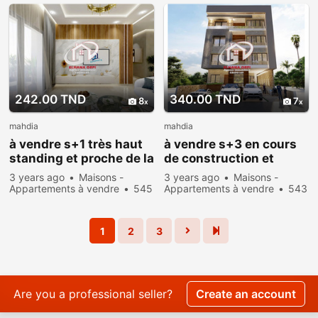
242.00 TND
340.00 TND
8
7
mahdia
mahdia
à vendre s+1 très haut
à vendre s+3 en cours
standing et proche de la
de construction et
plage
proche de la plage
3 years ago
Maisons -
3 years ago
Maisons -
Appartements à vendre
545
Appartements à vendre
543
people viewed
people viewed
1
2
3
Are you a professional seller?
Create an account