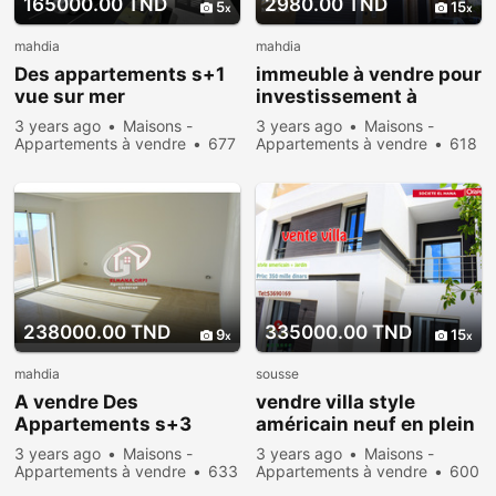
165000.00 TND
2980.00 TND
5
15
mahdia
mahdia
Des appartements s+1
immeuble à vendre pour
vue sur mer
investissement à
directement au
mahdia
3 years ago
Maisons -
3 years ago
Maisons -
promoteur baghdedi
Appartements à vendre
677
Appartements à vendre
618
people viewed
people viewed
238000.00 TND
335000.00 TND
9
15
mahdia
sousse
A vendre Des
vendre villa style
Appartements s+3
américain neuf en plein
directement promoteur
centre ville sousse
3 years ago
Maisons -
3 years ago
Maisons -
Appartements à vendre
633
Appartements à vendre
600
people viewed
people viewed