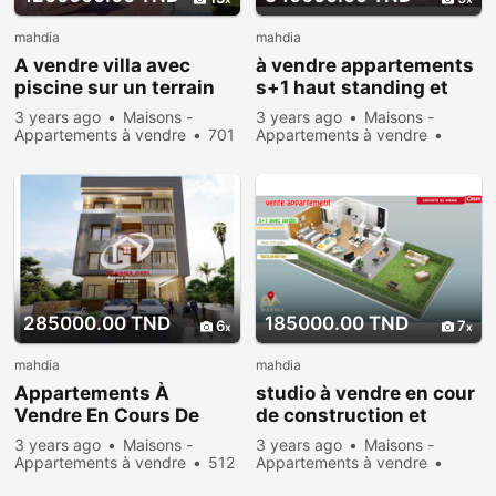
mahdia
mahdia
A vendre villa avec
à vendre appartements
piscine sur un terrain
s+1 haut standing et
de 1021 m²
vue sur mer à mahdia
3 years ago
Maisons -
3 years ago
Maisons -
mahdia
Appartements à vendre
701
Appartements à vendre
people viewed
Rent
578 people viewed
285000.00 TND
185000.00 TND
6
7
mahdia
mahdia
Appartements À
studio à vendre en cour
Vendre En Cours De
de construction et
Construction en plein
proche de la plage
3 years ago
Maisons -
3 years ago
Maisons -
beau de mahdia
Appartements à vendre
512
Appartements à vendre
people viewed
Rent
543 people viewed