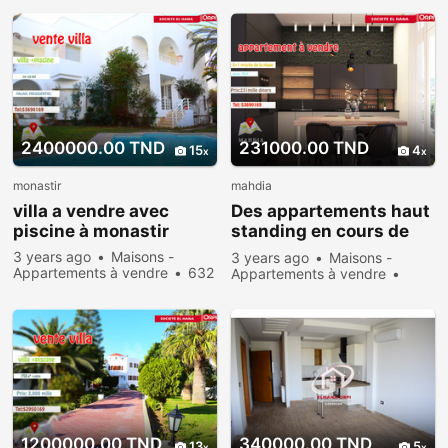
2400000.00 TND
231000.00 TND
15
4
monastir
mahdia
villa a vendre avec
Des appartements haut
piscine à monastir
standing en cours de
construction et
3 years ago
Maisons -
3 years ago
Maisons -
directement au
Appartements à vendre
632
Appartements à vendre
people viewed
promoteur
Rent
724 people viewed
1200000.00 TND
340000.00 TND
13
5