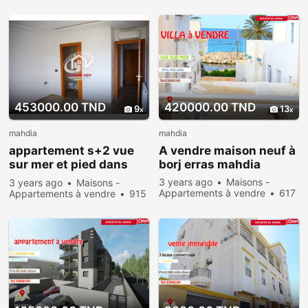
people viewed
people viewed
453000.00 TND
420000.00 TND
9
13
mahdia
mahdia
appartement s+2 vue
A vendre maison neuf à
sur mer et pied dans
borj erras mahdia
l’eau neuf
3 years ago
Maisons -
3 years ago
Maisons -
Appartements à vendre
617
Appartements à vendre
915
people viewed
people viewed