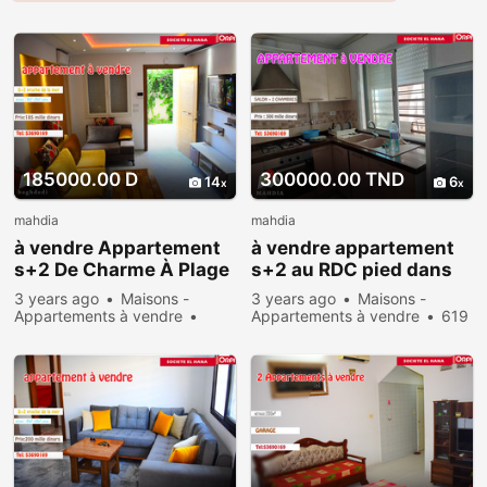
185000.00 D
300000.00 TND
14
6
mahdia
mahdia
à vendre Appartement
à vendre appartement
s+2 De Charme À Plage
s+2 au RDC pied dans
Baghdedi
l’eau à rajiche
3 years ago
Maisons -
3 years ago
Maisons -
Appartements à vendre
Appartements à vendre
619
Rent
712 people viewed
people viewed