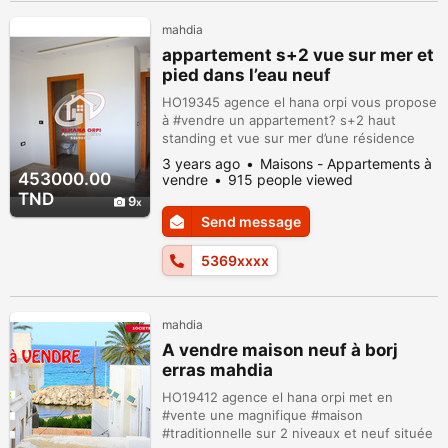
mahdia
appartement s+2 vue sur mer et
pied dans l’eau neuf
HO19345 agence el hana orpi vous propose
à #vendre un appartement? s+2 haut
standing et vue sur mer d’une résidence
#nouvellement construit #gardée 24/24 et
3 years ago
Maisons - Appartements à
bien sécurisé?? près du beau #plage du
453000.00
vendre
915 people viewed
zone touristique et très proche de la mer ;
TND
9
cet appartement est climatisée et contient :
Send message
Spacieux salon ouvert sur #kitchenette
avec balcon vue mer deux #chambres à...
5369xxxx
mahdia
A vendre maison neuf à borj
erras mahdia
HO19412 agence el hana orpi met en
#vente une magnifique #maison
#traditionnelle sur 2 niveaux et neuf située