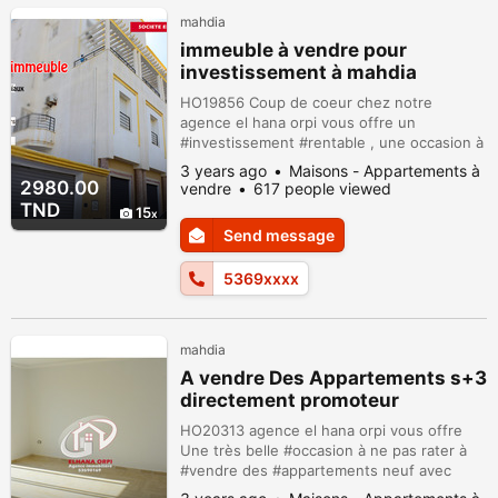
mahdia
immeuble à vendre pour
investissement à mahdia
HO19856 Coup de coeur chez notre
agence el hana orpi vous offre un
#investissement #rentable , une occasion à
ne pas rater, un #immeuble de 4 étage avec
3 years ago
Maisons - Appartements à
ascenseur ? qui contient des s+1 s+2 dans
2980.00
vendre
617 people viewed
un emplacement très idéal;au premier lieu à
TND
15
proximité #faculté mahdia et au deuxième
Send message
lieu des minutes de la #mer immeuble au
cœur du #zone_touristique sur la route p...
5369xxxx
mahdia
A vendre Des Appartements s+3
directement promoteur
HO20313 agence el hana orpi vous offre
Une très belle #occasion à ne pas rater à
#vendre des #appartements neuf avec
ascenseur et #gardien jour et nuit 24/24