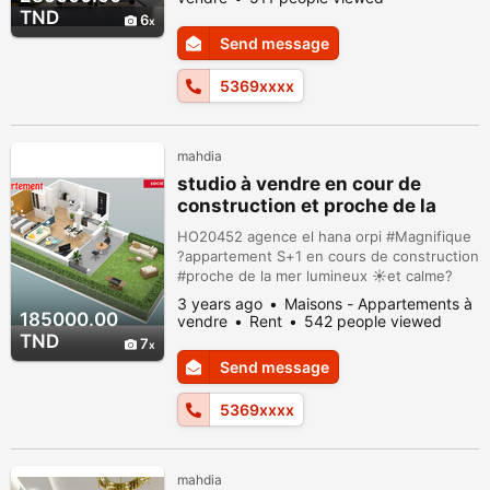
mis à hiboune et proche de la mer. les
TND
6
appartements s+2 avec des métrages
Send message
variés . les appartements sont situés dans
un quartier agréable et bien animé avec
5369xxxx
nomb...
mahdia
studio à vendre en cour de
construction et proche de la
plage
HO20452 agence el hana orpi #Magnifique
?appartement S+1 en cours de construction
#proche de la mer lumineux ☀️et calme?
dans une immeuble avec assesseur et
3 years ago
Maisons - Appartements à
gardien jour et nuit Appartement super
185000.00
vendre
Rent
542 people viewed
idéalement situé (plage, commerces,
TND
7
hotels). ; cet appartement est composé de:
Send message
grand séjour lumineux et confortable avec
un coin à manger ouvert sur une terrasse ;
5369xxxx
...
mahdia