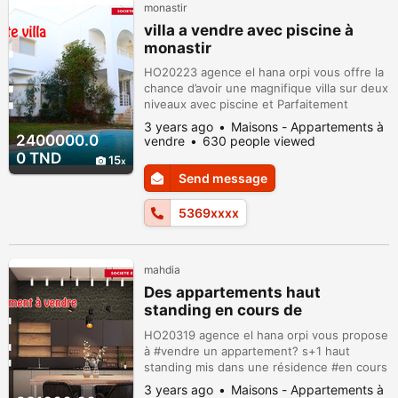
monastir
villa a vendre avec piscine à
monastir
HO20223 agence el hana orpi vous offre la
chance d’avoir une magnifique villa sur deux
niveaux avec piscine et Parfaitement
ensoleillée ☀️ située dans un quartier très
3 years ago
Maisons - Appartements à
calme?dans le palais présidentiel de Habib
2400000.0
vendre
630 people viewed
Bourguiba à Skanes , Monastir avec vue sur
0 TND
15
mer. quartier très calme à 2 pas des
Send message
#commerces et en parfait état, à 5 minute
de la #plage?‍♀️ de 500.m² ...
5369xxxx
mahdia
Des appartements haut
standing en cours de
construction et directement au
HO20319 agence el hana orpi vous propose
promoteur
à #vendre un appartement? s+1 haut
standing mis dans une résidence #en cours
de construction ?? près du beau #plage du
3 years ago
Maisons - Appartements à