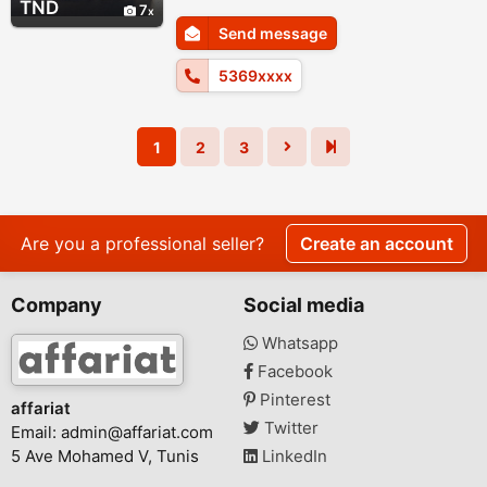
nuit dans un emplacement stratégique et
TND
7
proche de tous commodités . Appartement
Send message
super idéalement situé (#plage?,
commerces, hotels ). ; cet appartement est
5369xxxx
composé de: gr...
1
2
3
Are you a professional seller?
Create an account
Company
Social media
Whatsapp
Facebook
Pinterest
affariat
Twitter
Email:
admin@affariat.com
5 Ave Mohamed V, Tunis
LinkedIn