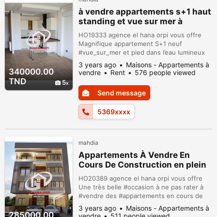
à vendre appartements s+1 haut
standing et vue sur mer à
mahdia mahdia
HO19333 agence el hana orpi vous offre
Magnifique appartement S+1 neuf
#vue_sur_mer et pied dans l’eau lumineux
☀️et calme? dans une immeuble avec
3 years ago
Maisons - Appartements à
assesseur et gardien jour et nuiten face la
340000.00
vendre
Rent
576 people viewed
plage . #Appartement super idéalement
TND
5
situé (#plage?, commerces?, hotels ). ; cet
Send message
#appartement est composé de: ✅ séjour
lumineux et confortable avec un coin à
5369xxxx
manger ouv...
mahdia
Appartements À Vendre En
Cours De Construction en plein
beau de mahdia
HO20389 agence el hana orpi vous offre
Une très belle #occasion à ne pas rater à
#vendre des #appartements en cours de
construction très #haut_standing? avec
3 years ago
Maisons - Appartements à
ascenseur et #gardien jour et nuit 24/24
285000.00
vendre
511 people viewed