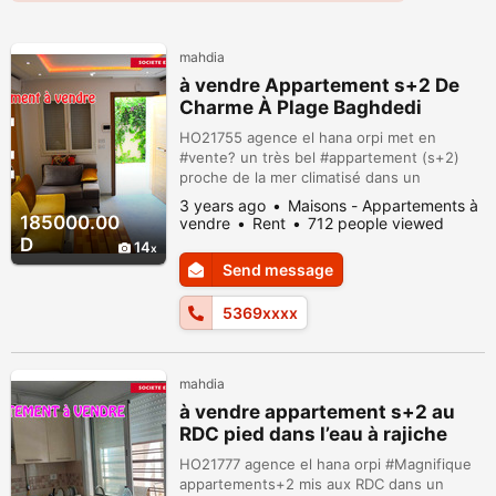
mahdia
à vendre Appartement s+2 De
Charme À Plage Baghdedi
HO21755 agence el hana orpi met en
#vente? un très bel #appartement (s+2)
proche de la mer climatisé dans un
emplacement#touristique et adorable, mis
3 years ago
Maisons - Appartements à
au RDC avec jardin dans un immeuble bien
185000.00
vendre
Rent
712 people viewed
sécurisé, gardien 24/24,. cet appartement
D
14
est composé de: un salon très jolie ouvert
Send message
sur grand jardin et kitchenette très bien
équipée . deux chambres à coucher ???️;
5369xxxx
sa...
mahdia
à vendre appartement s+2 au
RDC pied dans l’eau à rajiche
HO21777 agence el hana orpi #Magnifique
appartements+2 mis aux RDC dans un