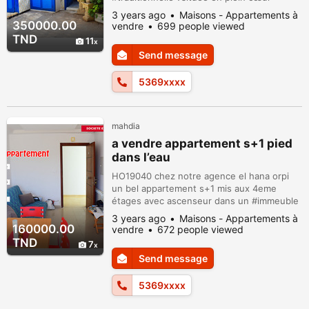
#borjerras #mahdia proche de la #mer avec
3 years ago
Maisons - Appartements à
un style traditionnelle elle est composée d’
350000.00
vendre
699 people viewed
: Un patio bien large un séjour lumineux 3
TND
11
chambres a coucher . Une cuisine Salle de
Send message
bain métrage:220m² Prix: 350000 mille
dinars pour plus d’informations merci de
5369xxxx
conta...
mahdia
a vendre appartement s+1 pied
dans l’eau
HO19040 chez notre agence el hana orpi
un bel appartement s+1 mis aux 4eme
étages avec ascenseur dans un #immeuble
? pied dans l’eau? ; cet appartement est
3 years ago
Maisons - Appartements à
composé d’un : joli salon ouvert sur #balcon
160000.00
vendre
672 people viewed
. chambre à coucher Kitchenette équipée
TND
7
salle d’eau *métrage : 60 m² . **#Prix : 160
Send message
mille dinars ? . pour plus d’informations
merci de contacter l’#agence sur...
5369xxxx