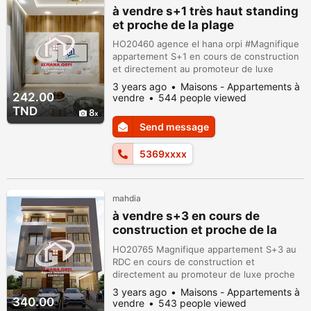
à vendre s+1 très haut standing
et proche de la plage
HO20460 agence el hana orpi #Magnifique
appartement S+1 en cours de construction
et directement au promoteur de luxe
proche de la mer lumineux et calme dans
3 years ago
Maisons - Appartements à
une immeuble avec assesseur et gardien
242.00
vendre
544 people viewed
jour et nuit en face les hôtels .
TND
8
Appartement super idéalement situé
Send message
(#plage, commerces, hotels). ; cet
appartement est composé de: grand séjour
5369xxxx
lumineux et confort...
mahdia
à vendre s+3 en cours de
construction et proche de la
plage
HO20765 Magnifique appartement S+3 au
RDC en cours de construction et
directement au promoteur de luxe proche
de la mer lumineux et calme dans une
3 years ago
Maisons - Appartements à
immeuble avec assesseur et gardien jour et
340.00
vendre
543 people viewed