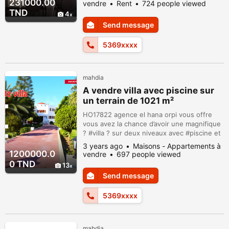
zone touristique et très proche de la mer ;
231000.00
vendre
Rent
724 people viewed
cet appartement est contient : Spacieux
TND
4
salon ouvert sur #kitchenette avec balcon
Send message
chambre à coucher avec dressing? salle
d’eau? métrage : 62 m² prix: 231 mi...
5369xxxx
mahdia
A vendre villa avec piscine sur
un terrain de 1021 m²
HO17822 agence el hana orpi vous offre
vous avez la chance d’avoir une magnifique
? #villa ? sur deux niveaux avec #piscine et
Parfaitement ensoleillée ☀️?? située dans
3 years ago
Maisons - Appartements à
un quartier très calme? avec un bon
1200000.0
vendre
697 people viewed
entourage à 2 pas des #commerces ? et en
0 TND
13
parfait état,au Cœur du
Send message
#zone_touristique_mahdia? et à 5 minute
de la #plage de 360 m² couverts sur un
5369xxxx
#terrain de...
mahdia