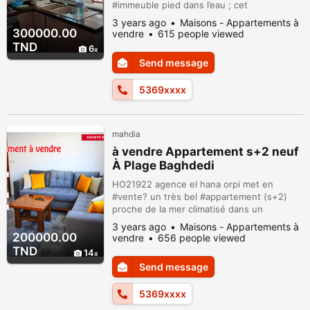
#immeuble pied dans l’eau ; cet
appartement est composé d’un : joli salon
3 years ago
Maisons - Appartements à
ouvert sur coin repas et #trés grand
300000.00
vendre
615 people viewed
terrasse . 2 chambres à coucher . cuisine
TND
6
équipée . salle de bain . *métrage : 90 m²
Send message
et 100 m² terrasse . #Prix : 300 mille dinars
? . pour plus d’informations merci de
5369xxxx
conta...
mahdia
à vendre Appartement s+2 neuf
À Plage Baghdedi
HO21922 agence el hana orpi met en
#vente? un très bel #appartement (s+2)
proche de la mer climatisé dans un
emplacement#touristique et adorable, mis
3 years ago
Maisons - Appartements à
au RDC avec jardin dans un immeuble bien
200000.00
vendre
656 people viewed
sécurisé, gardien 24/24,. cet appartement
TND
14
est composé de: ✅ un salon très jolie
Send message
ouvert sur grand jardin et kitchenette très
bien équipée . deux chambres à coucher ;
5369xxxx
sall...