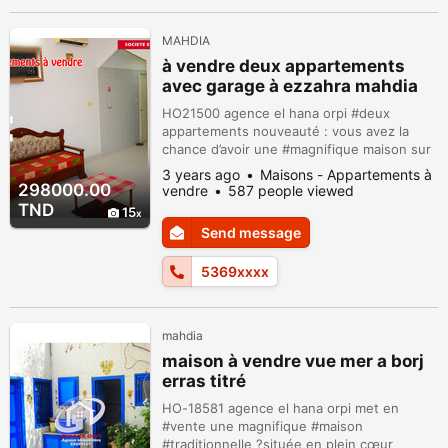
MAHDIA
à vendre deux appartements
avec garage à ezzahra mahdia
HO21500 agence el hana orpi #deux
appartements nouveauté : vous avez la
chance d’avoir une #magnifique maison sur
deux niveaux située dans un quartier très
3 years ago
Maisons - Appartements à
calme? à ezzahra mahdia avec un bon
298000.00
vendre
587 people viewed
entourage à quelque pas de la #mer ?
TND
15
Parfaitement ensoleillée et en parfait état;
Send message
bien entretenue et trés propre, Ce sublime
bien a été bâti sur un #terrain de 111m² et...
5369xxxx
mahdia
maison à vendre vue mer a borj
erras titré
HO-18581 agence el hana orpi met en
#vente une magnifique #maison
#traditionnelle ?située en plein cœur