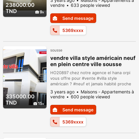
3 years ago
Maisons - Appartements à
mis à borj arif #mahdia . les appartements
238000.00
vendre
633 people viewed
s+1/s+2/s+3 avec des métrages variés . les
TND
9
appartements sont situés dans un quartier
Send message
agréable et bien animé . caractéristique de
ses appartements : ces apparte...
5369xxxx
sousse
vendre villa style américain neuf
en plein centre ville sousse
HO20897 chez notre agence el hana orpi
vous offre pour #vente #villa style
américain ? #neuf et jamais habité proche
de tous commodités en plein centre ville
3 years ago
Maisons - Appartements à
#sousse à coté de l’école primaire IBN
335000.00
vendre
600 people viewed
KHALDOUN * cette Somptueuse villa #neuf
TND
15
à l’#architecture moderne et #conviviale
Send message
,bénéficie d’une belle surface de 144 m²
dont un rez de chaussez se compose de:
5369xxxx
tr...