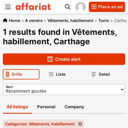
Place an ad
Home
>
A vendre
>
Vêtements, habillement
>
Tunis
>
Cartha
1 results found in Vêtements,
habillement, Carthage
Create alert
Grille
Liste
Detail
Sort
All listings
Personal
Company
Catégories: Vêtements, habillement