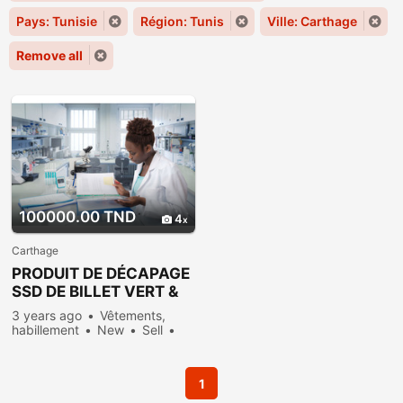
Pays: Tunisie
Région: Tunis
Ville: Carthage
Remove all
100000.00 TND
4
Carthage
PRODUIT DE DÉCAPAGE
SSD DE BILLET VERT &
NOIR
3 years ago
Vêtements,
habillement
New
Sell
699 people viewed
1