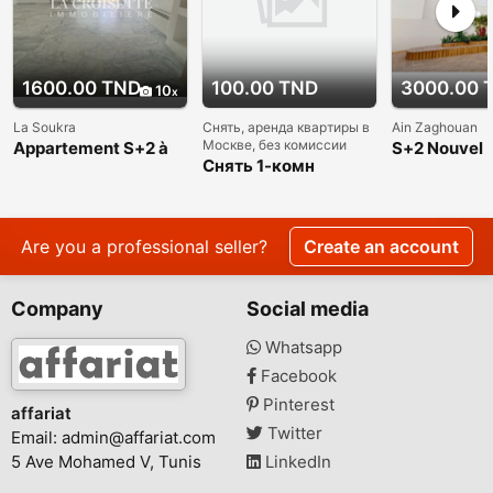
1600.00 TND
100.00 TND
3000.00 
10
La Soukra
Снять, аренда квартиры в
Ain Zaghouan
Москве, без комиссии
Appartement S+2 à
S+2 Nouvel
La Soukra
Снять 1-комн
appartement
квартиру в Москве
a louer Ain 
без комиссии и
Nord
посредников, м
Академическая
Are you a professional seller?
Create an account
Company
Social media
Whatsapp
Facebook
Pinterest
affariat
Twitter
Email:
admin@affariat.com
5 Ave Mohamed V, Tunis
LinkedIn