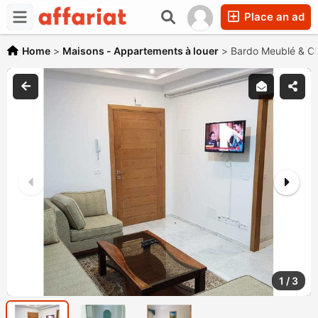
Place an ad
Home
>
Maisons - Appartements à louer
>
Bardo Meublé & Cli
1
/
3