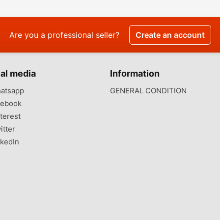
corniche mahdia
d’été
cœur z
touristi
Are you a professional seller?
Create an account
al media
Information
atsapp
GENERAL CONDITION
ebook
terest
itter
kedIn