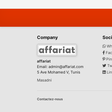
l’eau
Company
Soci
Wh
Fac
Pin
affariat
Tw
Email:
admin@affariat.com
5 Ave Mohamed V, Tunis
Lin
Masadni
Contactez-nous