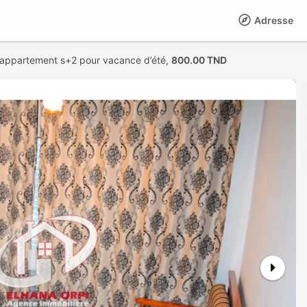
Adresse
 appartement s+2 pour vacance d’été,
800.00 TND