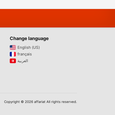
one
zone touristique
pieds dans l’eau
que
baghdedi
Change language
English (US)‎
français‎
Copyright © 2026 affariat All rights reserved.