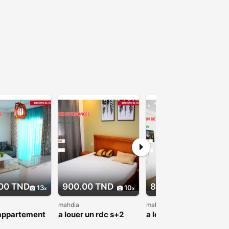
00 TND
900.00 TND
850.00 TND
13
10
8
mahdia
mahdia
 appartement
a louer un rdc s+2
a louer Appartement
 sur mer au
neuf sur la nouvelle
Résidence el bahr