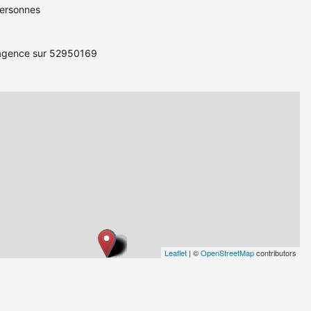
personnes
l’agence sur 52950169
Leaflet
| ©
OpenStreetMap
contributors