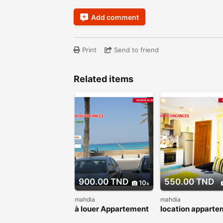
Add comment
Print
Send to friend
Related items
900.00 TND
550.00 TND
10
mahdia
mahdia
à louer Appartement
location apparte
la vague pied dans
proche de la mer