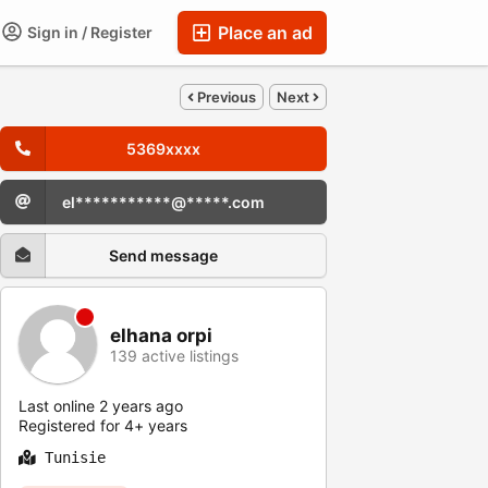
Place an ad
Sign in / Register
Previous
Next
5369xxxx
el***********@*****.com
Send message
elhana orpi
139 active listings
Last online 2 years ago
Registered for 4+ years
Tunisie