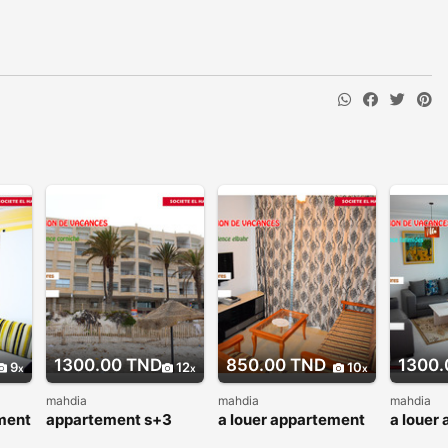
1300.00 TND
850.00 TND
1300.
9
12
10
mahdia
mahdia
mahdia
ment
appartement s+3
a louer appartement
a louer
pied dans l’eau
s+2 pour vacance
s+2 vue