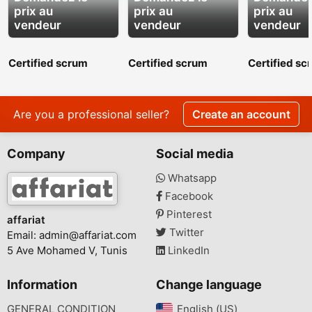
prix au
prix au
prix au
vendeur
vendeur
vendeur
Certified scrum
Certified scrum
Certified sc
master certification -
master certification -
master certif
Simpliaxis
Simpliaxis
Simpliaxis
Are you a professional seller?
Create an account
Company
Social media
Whatsapp
Facebook
Pinterest
affariat
Twitter
Email:
admin@affariat.com
5 Ave Mohamed V, Tunis
LinkedIn
Information
Change language
GENERAL CONDITION
English (US)‎