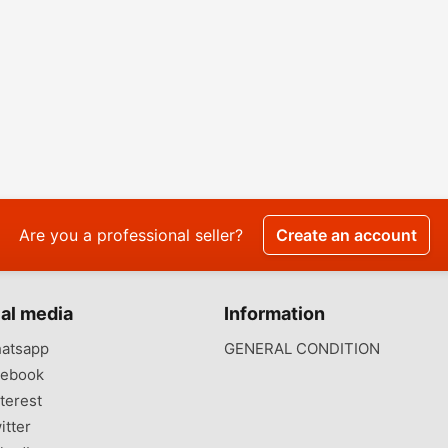
Are you a professional seller?
Create an account
al media
Information
atsapp
GENERAL CONDITION
ebook
terest
itter