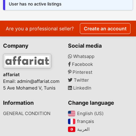
User has no active listings
Are you a professional seller?
Create an account
Company
Social media
Whatsapp
Facebook
Pinterest
affariat
Twitter
Email:
admin@affariat.com
5 Ave Mohamed V, Tunis
LinkedIn
Information
Change language
GENERAL CONDITION
English (US)‎
français‎