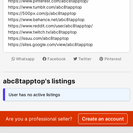
https://www.pinterest.com/abc8tapptop/
https://www.tumblr.com/abc8tapptop
https://500px.com/p/abc8tapptop
https://www.behance.net/abc8tapptop
https://www.reddit.com/user/abc8tapptop/
https://www.twitch.tv/abc8tapptop
https://issuu.com/abc8tapptop
https://sites.google.com/view/abc8tapptop
Whatsapp
Facebook
Twitter
Pinterest
abc8tapptop's listings
User has no active listings
Are you a professional seller?
Create an account