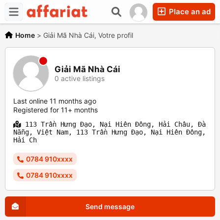
Place an ad
Home
>
Giải Mã Nhà Cái, Votre profil
Giải Mã Nhà Cái
0 active listings
Last online 11 months ago
Registered for 11+ months
113 Trần Hưng Đạo, Nại Hiên Đông, Hải Châu, Đà
Nẵng, Việt Nam, 113 Trần Hưng Đạo, Nại Hiên Đông,
Hải Ch
0784 910xxxx
0784 910xxxx
Send message