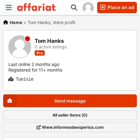
Place an ad
Home
>
Tom Hanks, Votre profil
Tom Hanks
0 active listings
Pro
Last online 2 months ago
Registered for 11+ months
Tunisie
Send message
All seller items (0)
Www.informesdeexpertos.com