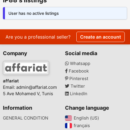
IP88's listings
User has no active listings
Are you a professional seller?
Create an account
Company
Social media
Whatsapp
Facebook
Pinterest
affariat
Twitter
Email:
admin@affariat.com
5 Ave Mohamed V, Tunis
LinkedIn
Information
Change language
GENERAL CONDITION
English (US)‎
français‎