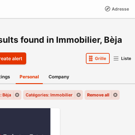
Adresse
sults found in Immobilier, Bèja
eate alert
Grille
Liste
stings
Personal
Company
: Bèja
Catégories: Immobilier
Remove all