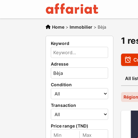
Home
>
Immobilier
>
Bèja
1 re
Keyword
Cr
Adresse
All li
Condition
Région
Transaction
Price range (TND)