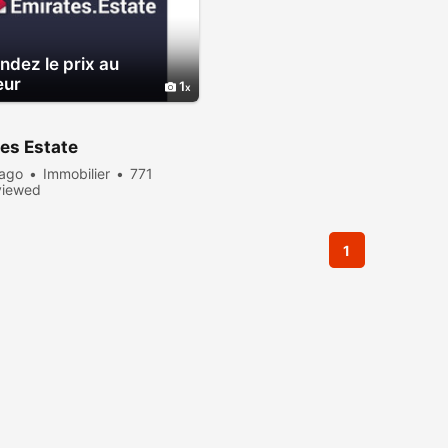
dez le prix au
eur
1
es Estate
 ago
Immobilier
771
viewed
1