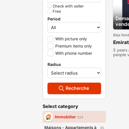
Check with seller
Free
Deman
Period
vend
Bèja Nord
With picture only
Emirat
Premium items only
5 years
With phone number
people 
Radius
Recherche
Select category
Immobilier
224
Maisons - Appartements à
65