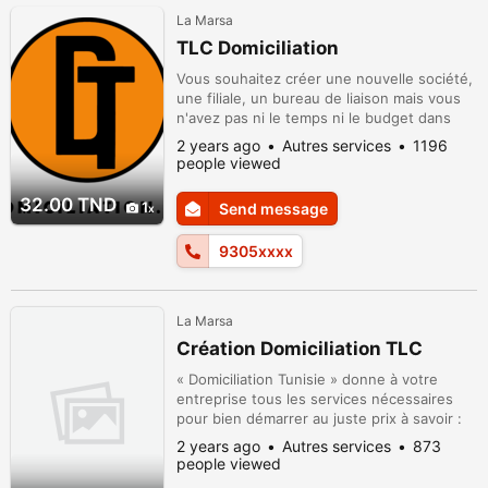
La Marsa
TLC Domiciliation
Vous souhaitez créer une nouvelle société,
une filiale, un bureau de liaison mais vous
n'avez pas ni le temps ni le budget dans
l'immédiat pour équiper vos bureaux de
2 years ago
Autres services
1196
matériel performant? Nous vous offrons un
people viewed
service de domiciliation des entreprises à la
carte avec des solutions flexibles pour
32.00 TND
1
Send message
l’utilisation des espaces de travail dans une
ambiance conviviale...
9305xxxx
La Marsa
Création Domiciliation TLC
« Domiciliation Tunisie » donne à votre
entreprise tous les services nécessaires
pour bien démarrer au juste prix à savoir :
une salle de réunion, la réception
2 years ago
Autres services
873
téléphonique, scanne des courriers ....
people viewed
numéro tel fixe / fax Alors n'hésitez pas à