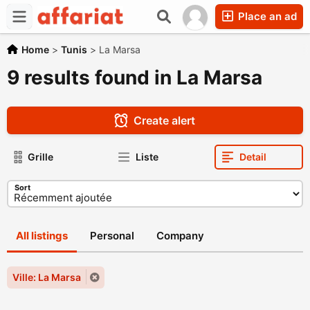
Place an ad
Home
>
Tunis
>
La Marsa
9 results found in La Marsa
Create alert
Grille
Liste
Detail
Sort
All listings
Personal
Company
Ville: La Marsa