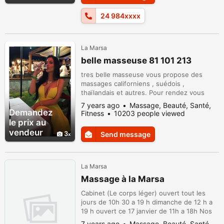
douce, discrète, à l'écoute de vos attentes,
24 984xxxx
jeune et...
La Marsa
belle masseuse 81 101 213
tres belle masseuse vous propose des
massages californiens , suédois ,
thaïlandais et autres. Pour rendez vous
appelez au 81 101 213
7 years ago
Massage, Beauté, Santé,
Demandez
Fitness
10203 people viewed
le prix au
vendeur
3
Send message
La Marsa
Massage à la Marsa
Cabinet (Le corps léger) ouvert tout les
jours de 10h 30 a 19 h dimanche de 12 h a
19 h ouvert ce 17 janvier de 11h a 18h Nos
prestations: Massage relaxant 45 min ( 70 d
7 years ago
Massage, Beauté, Santé,