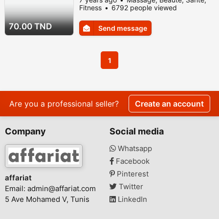
et 90 d 1h assurées par Nesrine et Narmine
Fitness
6792 people viewed
spécialistes de la relaxation Massage
Thaïlandais 1h 15 min avec un rituel et
70.00 TND
Send message
ambiance spéciale par une professionnelle
de la thérapie avec une thé...
1
Are you a professional seller?
Create an account
Company
Social media
Whatsapp
Facebook
Pinterest
affariat
Twitter
Email:
admin@affariat.com
5 Ave Mohamed V, Tunis
LinkedIn