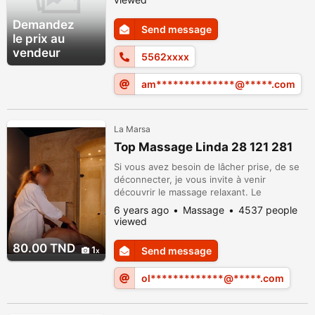
Demandez
Send message
le prix au
vendeur
5562xxxx
am**************@*****.com
La Marsa
Top Massage Linda 28 121 281
Si vous avez besoin de lâcher prise, de se
déconnecter, je vous invite à venir
découvrir le massage relaxant. Le
technique appliqué permet des dénouer les
6 years ago
Massage
4537 people
tensions musculaires, de se décontractée
viewed
et éliminer les toxines pour résoudre aussi
les problèmes de insomnies. C'est une
80.00 TND
1
Send message
réelle détente qui libère le corps et l'esprit.
Amira masseuse, esthéticienne prof...
ol*************@*****.com