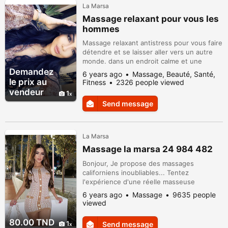
La Marsa
Massage relaxant pour vous les
hommes
Massage relaxant antistress pour vous faire
détendre et se laisser aller vers un autre
monde. dans un endroit calme et une
ambiance magnifique. douche avant et
Demandez
6 years ago
Massage, Beauté, Santé,
après, lumière et musique douce. chez moi
le prix au
Fitness
2326 people viewed
ou chez vous selon vos besoin. n'hésiter
vendeur
1
pas à me contacter pour répondre à vos
Send message
attentes. Douja 25 564 828
La Marsa
Massage la marsa 24 984 482
Bonjour, Je propose des massages
californiens inoubliables... Tentez
l'expérience d'une réelle masseuse
expérimentée aux doigts de fée... Je me
6 years ago
Massage
9635 people
déplace uniquement. Je ne propose rien de
viewed
sexuelle seulement massage naturiste . Je
vous assure que vous passerez un réel
80.00 TND
1
Send message
moment de relaxation . Je suis une femme