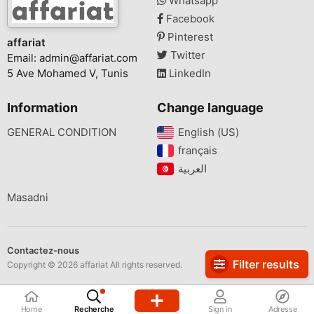
Whatsapp
Facebook
Pinterest
affariat
Twitter
Email:
admin@affariat.com
5 Ave Mohamed V, Tunis
LinkedIn
Information
Change language
GENERAL CONDITION
English (US)‎
français‎
Masadni
Contactez-nous
Filter results
Copyright © 2026 affariat All rights reserved.
Home
Recherche
Sign in
Adresse