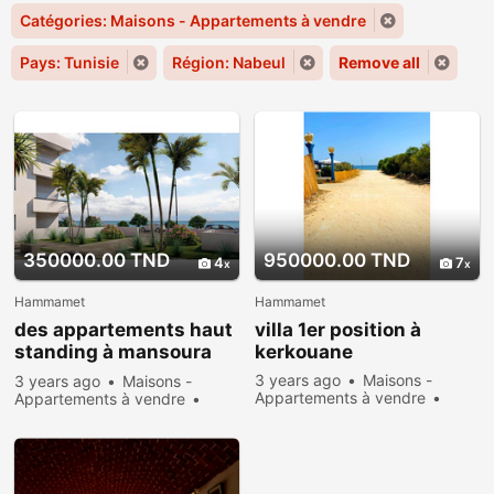
Catégories: Maisons - Appartements à vendre
Pays: Tunisie
Région: Nabeul
Remove all
350000.00 TND
950000.00 TND
4
7
Hammamet
Hammamet
des appartements haut
villa 1er position à
standing à mansoura
kerkouane
kelibia
3 years ago
Maisons -
3 years ago
Maisons -
Appartements à vendre
Appartements à vendre
New
Sell
879 people
New
Sell
731 people
viewed
viewed