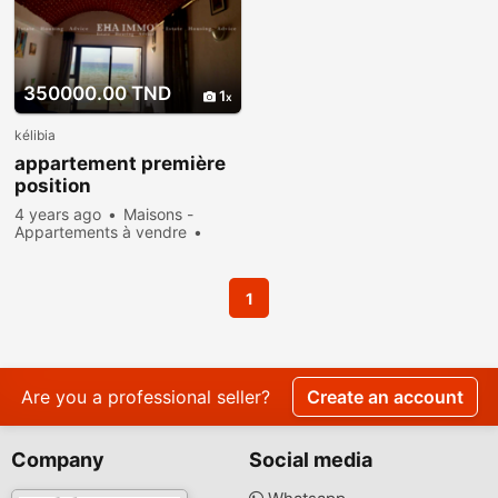
350000.00 TND
1
kélibia
appartement première
position
4 years ago
Maisons -
Appartements à vendre
Used
Exchange
681
people viewed
1
Are you a professional seller?
Create an account
Company
Social media