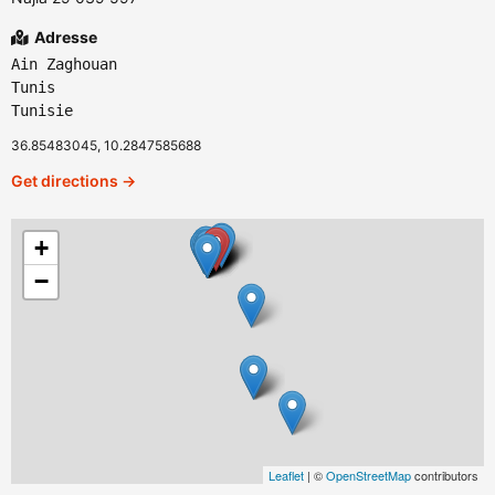
Adresse
Ain Zaghouan
Tunis
Tunisie
36.85483045, 10.2847585688
Get directions →
+
−
Leaflet
| ©
OpenStreetMap
contributors