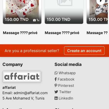
150.00 TND
150.00 TND
150.00 T
1
Massage ???? privé
Massage ???? privé
Massage ???
srd 27 443 310
srd 27 443 310.
srd 27 443 3
Massage ???? privé
Massage ???
srd 27 443 310
srd 27 443 
Are you a professional seller?
Create an account
Company
Social media
Whatsapp
Facebook
Pinterest
affariat
Twitter
Email:
admin@affariat.com
5 Ave Mohamed V, Tunis
LinkedIn