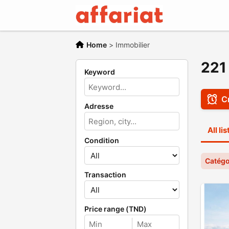
Home
>
Immobilier
221 
Keyword
Cr
Adresse
All li
Condition
Catégo
Transaction
Price range (TND)