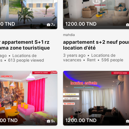
00 TND
1200.00 TND
7
mahdia
r appartement S+1 rz
appartement s+2 neuf pour
ma zone touristique
location d’été
a
3 years ago
Locations de
 ago
Locations de
vacances
Rent
596 people
es
613 people viewed
viewed
.00 TND
1200.00 TND
9