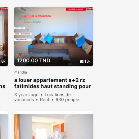
viewed
1200.00 TND
8
13
mahdia
a louer appartement s+2 rz
ans
fatimides haut standing pour
vacance
3 years ago
Locations de
vacances
Rent
630 people
viewed