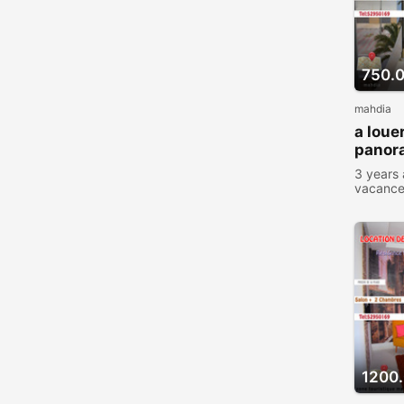
750.
mahdia
a loue
panora
mahdi
3 years
vacanc
1200