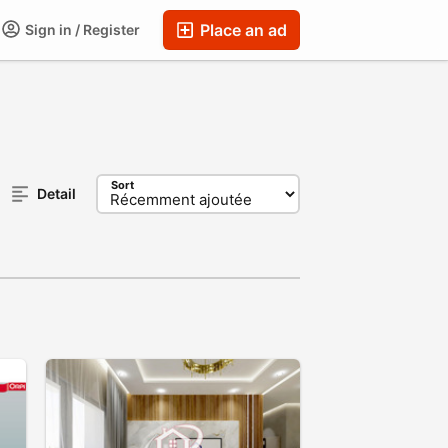
Place an ad
Sign in / Register
Sort
Detail