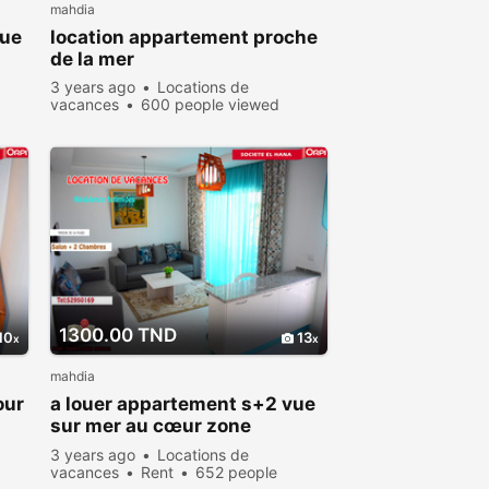
mahdia
gue
location appartement proche
de la mer
3 years ago
Locations de
vacances
600 people viewed
1300.00 TND
10
13
mahdia
our
a louer appartement s+2 vue
sur mer au cœur zone
touristique
3 years ago
Locations de
vacances
Rent
652 people