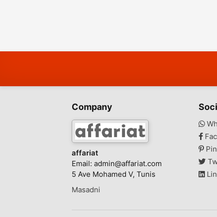
Company
Soci
Wh
Fac
Pin
affariat
Tw
Email:
admin@affariat.com
5 Ave Mohamed V, Tunis
Lin
Masadni