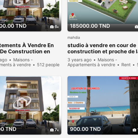
00.00 TND
185000.00 TND
6
mahdia
tements À Vendre En
studio à vendre en cour de
De Construction en
construction et proche de l
beau de mahdia
plage
 ago
Maisons -
3 years ago
Maisons -
ments à vendre
512 people
Appartements à vendre
Rent
people viewed
00 TND
900.00 TND
7