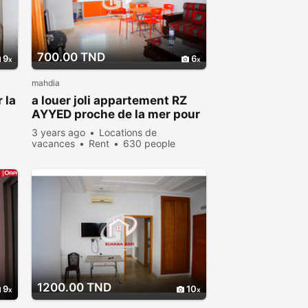
700.00 TND
9
6
mahdia
 la
a louer joli appartement RZ
AYYED proche de la mer pour
vacance
3 years ago
Locations de
vacances
Rent
630 people
viewed
1200.00 TND
9
10