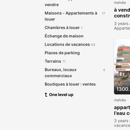
mahdia
vendre
à vend
Maisons - Appartements à
17
constr
louer
plage
3 years
Chambres à louer
Apparte
1
viewed
Échange de maison
Locations de vacances
63
Places de parking
Terrains
71
Bureaux, locaux
4
commerciaux
Boutiques à louer : ventes
1300
One level up
mahdia
appar
l’eau 
3 years
vacanc
viewed