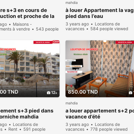
mahdia
re s+3 en cours de
à louer Appartement la va
uction et proche de la
pied dans l’eau
3 years ago
Locations de
 ago
Maisons -
vacances
584 people viewed
ments à vendre
543 people
.00 TND
850.00 TND
12
mahdia
tement s+3 pied dans
a louer appartement s+2 p
corniche mahdia
vacance d’été
 ago
Locations de
3 years ago
Locations de
es
Rent
591 people
vacances
778 people viewed