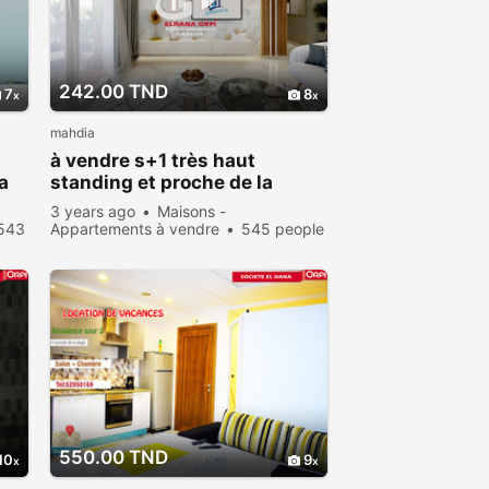
242.00 TND
7
8
mahdia
à vendre s+1 très haut
a
standing et proche de la
plage
3 years ago
Maisons -
543
Appartements à vendre
545 people
viewed
550.00 TND
10
9