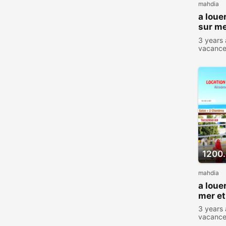
mahdia
a loue
sur me
touris
3 years
vacanc
1200
mahdia
a loue
mer et
3 years
vacanc
viewed