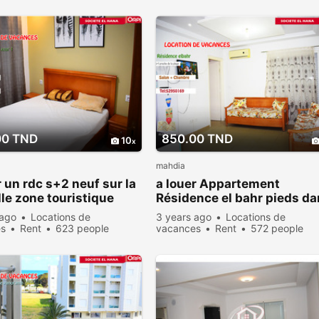
00 TND
850.00 TND
10
mahdia
r un rdc s+2 neuf sur la
a louer Appartement
le zone touristique
Résidence el bahr pieds d
edi
l’eau
 ago
Locations de
3 years ago
Locations de
es
Rent
623 people
vacances
Rent
572 people
viewed