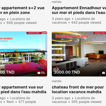
mahdia
r appartement s+2 vue
Appartement Ennadhour v
r en plein zone
sur mer et pieds dans l’eau
tique
3 years ago
Locations de
 ago
Locations de
vacances
642 people viewed
es
606 people viewed
.00 TND
3000.00 TND
11
mahdia
r appartement vue sur
chateau front de mer pour
 pied dans l’eau mahdia
location vacance mahdia
 ago
Locations de
3 years ago
Locations de
es
Rent
577 people
vacances
595 people viewed