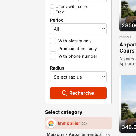
Check with seller
Free
Period
2850
mahdia
With picture only
Appar
Premium items only
Cours 
With phone number
plein 
3 years
Apparte
Radius
viewed
Recherche
Select category
Immobilier
224
340.
Maisons - Appartements à
65