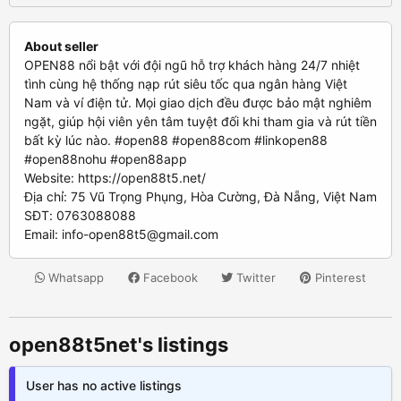
About seller
OPEN88 nổi bật với đội ngũ hỗ trợ khách hàng 24/7 nhiệt
tình cùng hệ thống nạp rút siêu tốc qua ngân hàng Việt
Nam và ví điện tử. Mọi giao dịch đều được bảo mật nghiêm
ngặt, giúp hội viên yên tâm tuyệt đối khi tham gia và rút tiền
bất kỳ lúc nào. #open88 #open88com #linkopen88
#open88nohu #open88app
Website: https://open88t5.net/
Địa chỉ: 75 Vũ Trọng Phụng, Hòa Cường, Đà Nẵng, Việt Nam
SĐT: 0763088088
Email:
info-open88t5@gmail.com
Whatsapp
Facebook
Twitter
Pinterest
open88t5net's listings
User has no active listings