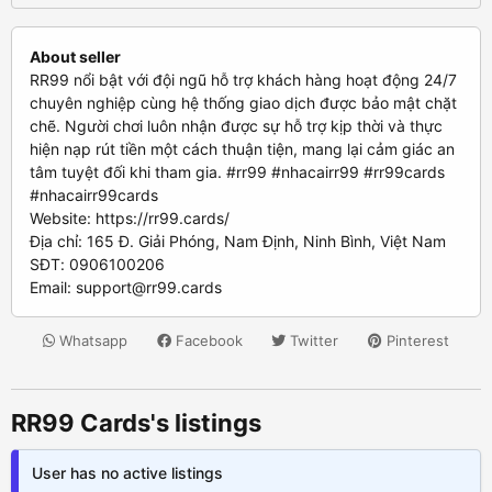
About seller
RR99 nổi bật với đội ngũ hỗ trợ khách hàng hoạt động 24/7
chuyên nghiệp cùng hệ thống giao dịch được bảo mật chặt
chẽ. Người chơi luôn nhận được sự hỗ trợ kịp thời và thực
hiện nạp rút tiền một cách thuận tiện, mang lại cảm giác an
tâm tuyệt đối khi tham gia. #rr99 #nhacairr99 #rr99cards
#nhacairr99cards
Website: https://rr99.cards/
Địa chỉ: 165 Đ. Giải Phóng, Nam Định, Ninh Bình, Việt Nam
SĐT: 0906100206
Email:
support@rr99.cards
Whatsapp
Facebook
Twitter
Pinterest
RR99 Cards's listings
User has no active listings