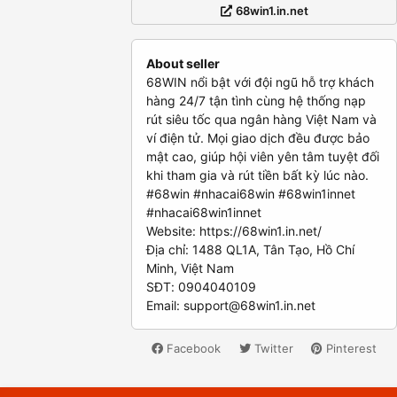
68win1.in.net
About seller
68WIN nổi bật với đội ngũ hỗ trợ khách
hàng 24/7 tận tình cùng hệ thống nạp
rút siêu tốc qua ngân hàng Việt Nam và
ví điện tử. Mọi giao dịch đều được bảo
mật cao, giúp hội viên yên tâm tuyệt đối
khi tham gia và rút tiền bất kỳ lúc nào.
#68win #nhacai68win #68win1innet
#nhacai68win1innet
Website: https://68win1.in.net/
Địa chỉ: 1488 QL1A, Tân Tạo, Hồ Chí
Minh, Việt Nam
SĐT: 0904040109
Email:
support@68win1.in.net
Facebook
Twitter
Pinterest