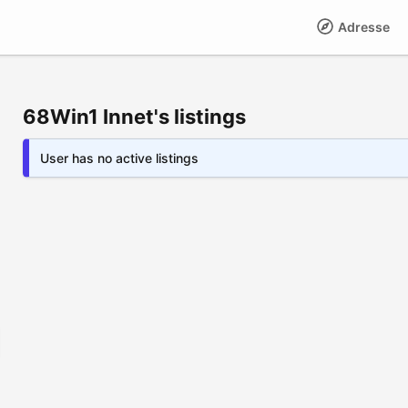
Adresse
68Win1 Innet's listings
User has no active listings