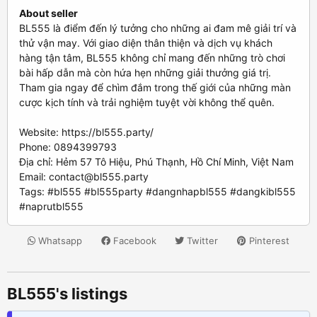
About seller
BL555 là điểm đến lý tưởng cho những ai đam mê giải trí và
thử vận may. Với giao diện thân thiện và dịch vụ khách
hàng tận tâm, BL555 không chỉ mang đến những trò chơi
bài hấp dẫn mà còn hứa hẹn những giải thưởng giá trị.
Tham gia ngay để chìm đắm trong thế giới của những màn
cược kịch tính và trải nghiệm tuyệt vời không thể quên.
Website: https://bl555.party/
Phone: 0894399793
Địa chỉ: Hẻm 57 Tô Hiệu, Phú Thạnh, Hồ Chí Minh, Việt Nam
Email:
contact@bl555.party
Tags: #bl555 #bl555party #dangnhapbl555 #dangkibl555
#naprutbl555
Whatsapp
Facebook
Twitter
Pinterest
BL555's listings