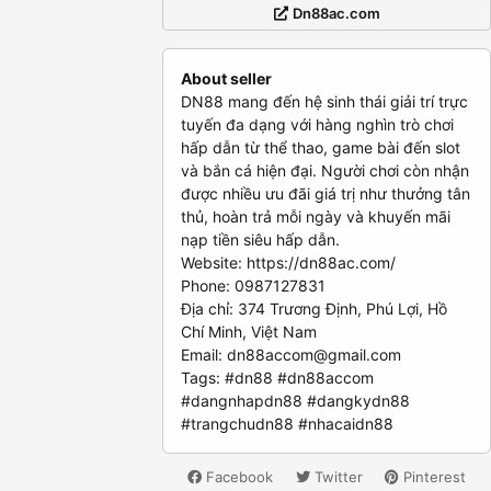
Dn88ac.com
About seller
DN88 mang đến hệ sinh thái giải trí trực
tuyến đa dạng với hàng nghìn trò chơi
hấp dẫn từ thể thao, game bài đến slot
và bắn cá hiện đại. Người chơi còn nhận
được nhiều ưu đãi giá trị như thưởng tân
thủ, hoàn trả mỗi ngày và khuyến mãi
nạp tiền siêu hấp dẫn.
Website: https://dn88ac.com/
Phone: 0987127831
Địa chỉ: 374 Trương Định, Phú Lợi, Hồ
Chí Minh, Việt Nam
Email:
dn88accom@gmail.com
Tags: #dn88 #dn88accom
#dangnhapdn88 #dangkydn88
#trangchudn88 #nhacaidn88
Facebook
Twitter
Pinterest