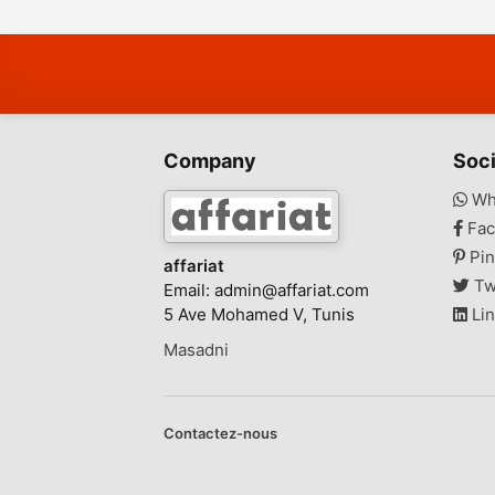
Company
Soci
Wh
Fac
Pin
affariat
Tw
Email:
admin@affariat.com
5 Ave Mohamed V, Tunis
Lin
Masadni
Contactez-nous