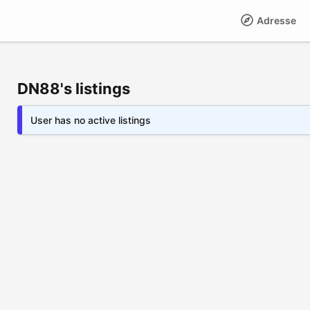
Adresse
DN88's listings
User has no active listings