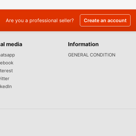
Are you a professional seller?
Create an account
al media
Information
atsapp
GENERAL CONDITION
ebook
terest
itter
kedIn