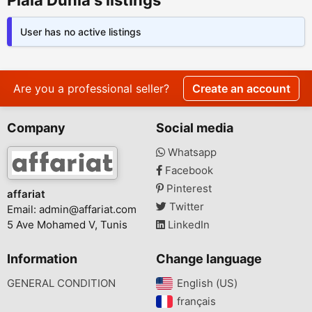
Piala Dunia's listings
User has no active listings
Are you a professional seller?
Create an account
Company
Social media
Whatsapp
Facebook
Pinterest
affariat
Twitter
Email:
admin@affariat.com
5 Ave Mohamed V, Tunis
LinkedIn
Information
Change language
GENERAL CONDITION
English (US)‎
français‎