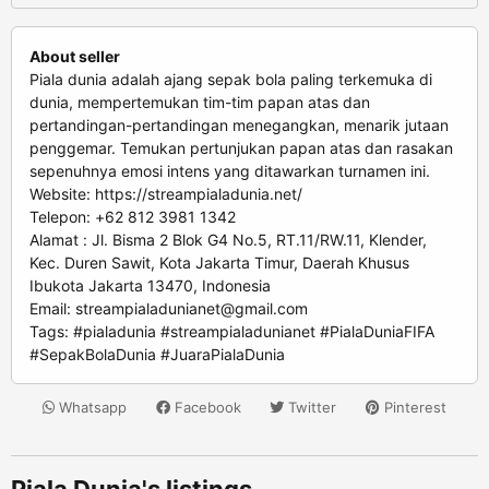
About seller
Piala dunia adalah ajang sepak bola paling terkemuka di
dunia, mempertemukan tim-tim papan atas dan
pertandingan-pertandingan menegangkan, menarik jutaan
penggemar. Temukan pertunjukan papan atas dan rasakan
sepenuhnya emosi intens yang ditawarkan turnamen ini.
Website: https://streampialadunia.net/
Telepon: +62 812 3981 1342
Alamat : Jl. Bisma 2 Blok G4 No.5, RT.11/RW.11, Klender,
Kec. Duren Sawit, Kota Jakarta Timur, Daerah Khusus
Ibukota Jakarta 13470, Indonesia
Email:
streampialadunianet@gmail.com
Tags: #pialadunia #streampialadunianet #PialaDuniaFIFA
#SepakBolaDunia #JuaraPialaDunia
Whatsapp
Facebook
Twitter
Pinterest