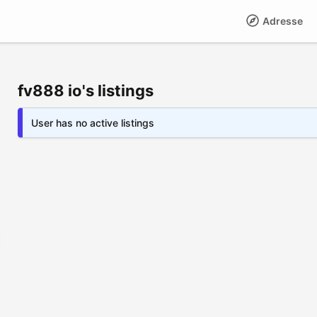
Adresse
fv888 io's listings
User has no active listings