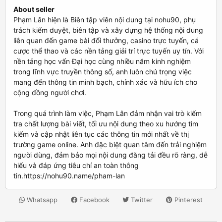
About seller
Phạm Lân hiện là Biên tập viên nội dung tại nohu90, phụ
trách kiểm duyệt, biên tập và xây dựng hệ thống nội dung
liên quan đến game bài đổi thưởng, casino trực tuyến, cá
cược thể thao và các nền tảng giải trí trực tuyến uy tín. Với
nền tảng học vấn Đại học cùng nhiều năm kinh nghiệm
trong lĩnh vực truyền thông số, anh luôn chú trọng việc
mang đến thông tin minh bạch, chính xác và hữu ích cho
cộng đồng người chơi.
Trong quá trình làm việc, Phạm Lân đảm nhận vai trò kiểm
tra chất lượng bài viết, tối ưu nội dung theo xu hướng tìm
kiếm và cập nhật liên tục các thông tin mới nhất về thị
trường game online. Anh đặc biệt quan tâm đến trải nghiệm
người dùng, đảm bảo mọi nội dung đăng tải đều rõ ràng, dễ
hiểu và đáp ứng tiêu chí an toàn thông
tin.https://nohu90.name/pham-lan
Whatsapp
Facebook
Twitter
Pinterest