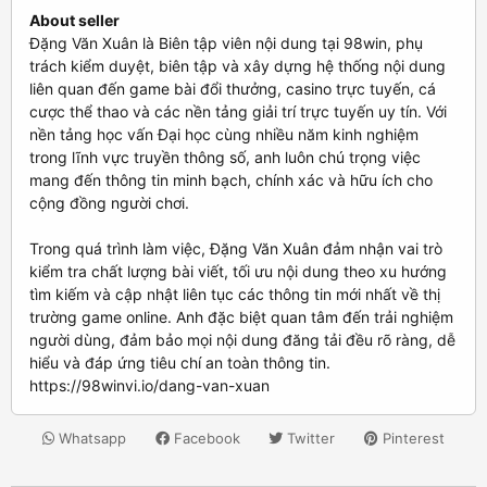
About seller
Đặng Văn Xuân là Biên tập viên nội dung tại 98win, phụ
trách kiểm duyệt, biên tập và xây dựng hệ thống nội dung
liên quan đến game bài đổi thưởng, casino trực tuyến, cá
cược thể thao và các nền tảng giải trí trực tuyến uy tín. Với
nền tảng học vấn Đại học cùng nhiều năm kinh nghiệm
trong lĩnh vực truyền thông số, anh luôn chú trọng việc
mang đến thông tin minh bạch, chính xác và hữu ích cho
cộng đồng người chơi.
Trong quá trình làm việc, Đặng Văn Xuân đảm nhận vai trò
kiểm tra chất lượng bài viết, tối ưu nội dung theo xu hướng
tìm kiếm và cập nhật liên tục các thông tin mới nhất về thị
trường game online. Anh đặc biệt quan tâm đến trải nghiệm
người dùng, đảm bảo mọi nội dung đăng tải đều rõ ràng, dễ
hiểu và đáp ứng tiêu chí an toàn thông tin.
https://98winvi.io/dang-van-xuan
Whatsapp
Facebook
Twitter
Pinterest