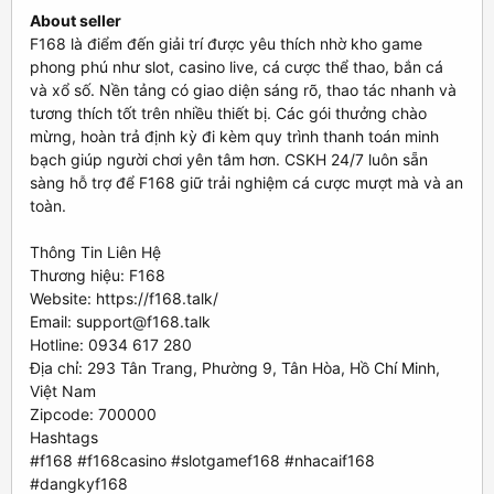
About seller
F168 là điểm đến giải trí được yêu thích nhờ kho game
phong phú như slot, casino live, cá cược thể thao, bắn cá
và xổ số. Nền tảng có giao diện sáng rõ, thao tác nhanh và
tương thích tốt trên nhiều thiết bị. Các gói thưởng chào
mừng, hoàn trả định kỳ đi kèm quy trình thanh toán minh
bạch giúp người chơi yên tâm hơn. CSKH 24/7 luôn sẵn
sàng hỗ trợ để F168 giữ trải nghiệm cá cược mượt mà và an
toàn.
Thông Tin Liên Hệ
Thương hiệu: F168
Website: https://f168.talk/
Email:
support@f168.talk
Hotline: 0934 617 280
Địa chỉ: 293 Tân Trang, Phường 9, Tân Hòa, Hồ Chí Minh,
Việt Nam
Zipcode: 700000
Hashtags
#f168 #f168casino #slotgamef168 #nhacaif168
#dangkyf168