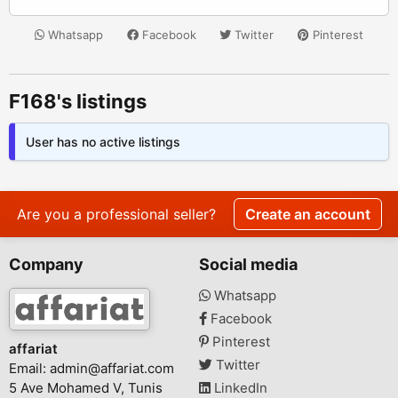
Whatsapp
Facebook
Twitter
Pinterest
F168's listings
User has no active listings
Are you a professional seller?
Create an account
Company
Social media
Whatsapp
Facebook
Pinterest
affariat
Twitter
Email:
admin@affariat.com
5 Ave Mohamed V, Tunis
LinkedIn