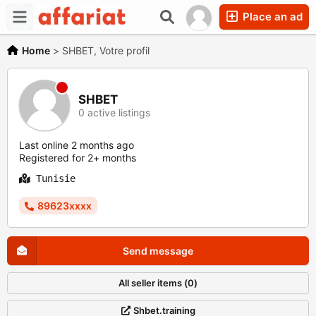
Place an ad
Home
>
SHBET, Votre profil
SHBET
0 active listings
Last online 2 months ago
Registered for 2+ months
Tunisie
89623xxxx
Send message
All seller items (0)
Shbet.training