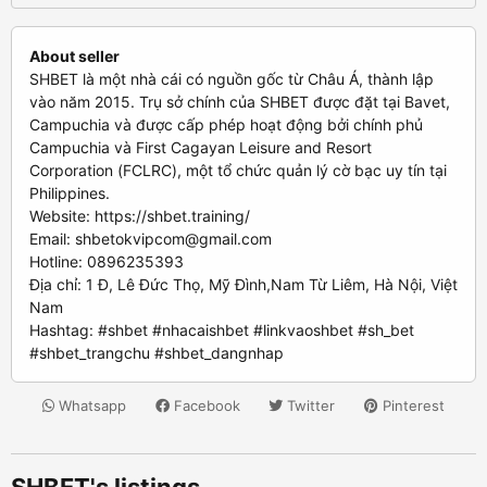
About seller
SHBET là một nhà cái có nguồn gốc từ Châu Á, thành lập
vào năm 2015. Trụ sở chính của SHBET được đặt tại Bavet,
Campuchia và được cấp phép hoạt động bởi chính phủ
Campuchia và First Cagayan Leisure and Resort
Corporation (FCLRC), một tổ chức quản lý cờ bạc uy tín tại
Philippines.
Website: https://shbet.training/
Email:
shbetokvipcom@gmail.com
Hotline: 0896235393
Địa chỉ: 1 Đ, Lê Đức Thọ, Mỹ Đình,Nam Từ Liêm, Hà Nội, Việt
Nam
Hashtag: #shbet #nhacaishbet #linkvaoshbet #sh_bet
#shbet_trangchu #shbet_dangnhap
Whatsapp
Facebook
Twitter
Pinterest