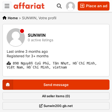
Place an ad
Home
>
SUNWIN, Votre profil
SUNWIN
0 active listings
Last online 3 months ago
Registered for 3+ months
898 Nguyễn Cửu Phú, Tân Nhựt, Hồ Chí Minh,
Việt Nam, Hồ Chí Minh, vietnam
Send message
All seller items (0)
Sunwin200.gb.net