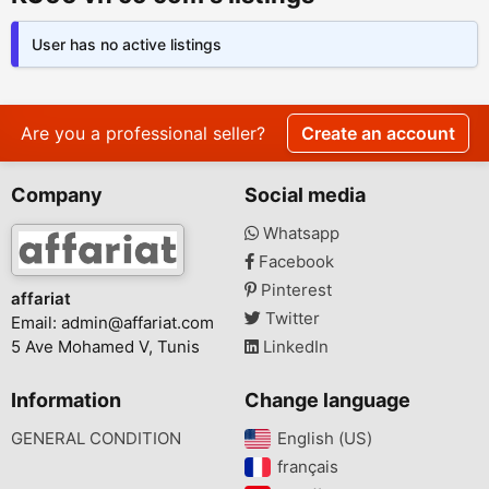
User has no active listings
Are you a professional seller?
Create an account
Company
Social media
Whatsapp
Facebook
Pinterest
affariat
Twitter
Email:
admin@affariat.com
5 Ave Mohamed V, Tunis
LinkedIn
Information
Change language
GENERAL CONDITION
English (US)‎
français‎