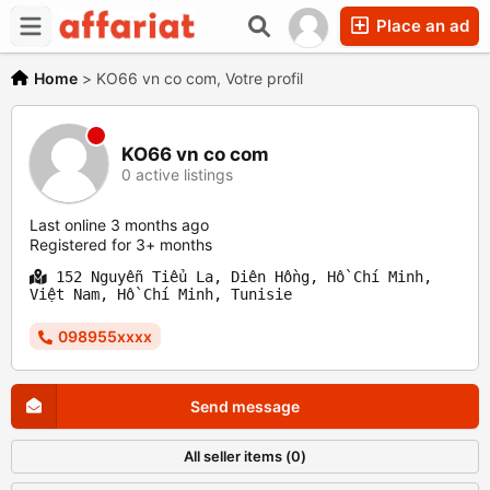
Place an ad
Home
>
KO66 vn co com, Votre profil
KO66 vn co com
0 active listings
Last online 3 months ago
Registered for 3+ months
152 Nguyễn Tiểu La, Diên Hồng, Hồ Chí Minh,
Việt Nam, Hồ Chí Minh, Tunisie
098955xxxx
Send message
All seller items (0)