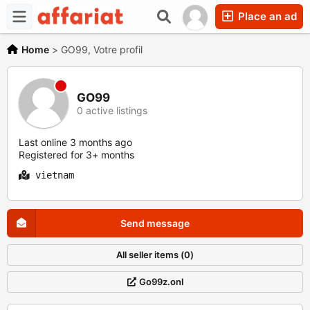
Place an ad
Home
>
GO99, Votre profil
GO99
0 active listings
Last online 3 months ago
Registered for 3+ months
vietnam
Send message
All seller items (0)
Go99z.onl