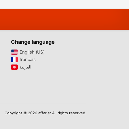
Change language
English (US)‎
français‎
Copyright © 2026 affariat All rights reserved.