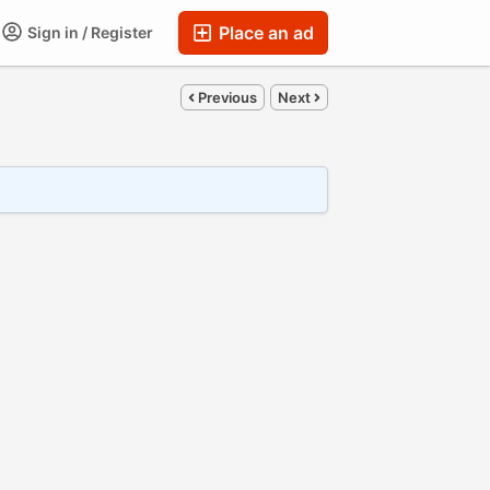
Place an ad
Sign in / Register
Previous
Next