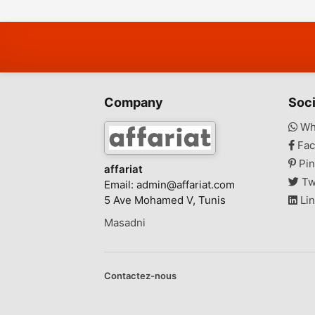
Company
Soci
Wh
Fac
Pin
affariat
Tw
Email:
admin@affariat.com
5 Ave Mohamed V, Tunis
Lin
Masadni
Contactez-nous